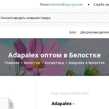
Почта:
belostok@cpa-opt.com
Служба за
Блог
Для рекламодател
Adapalex оптом в Белостке
Главная
Белосток
Косметика
Adapalex в Белостке
Код товара: 000840-3302
Adapalex -