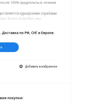
, после 100% предоплаты в течение
ществляется курьерскими службами
кве. Более подробно при
.
ены на сайте представлены по
.
Доставка по РФ, СНГ и Европе.
 курс 10 руб.= 0.588984 зл.
ть
Добавить в избранное
вия покупки: