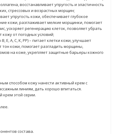
ллагена, восстанавливает упругость и эластичность
ких, стрессовых и возрастных морщин;
вает упругость кожи, обеспечивает глубокое
яние кожи, разглаживает мелкие морщинки, помогает
с, ускоряет регенерацию клеток, позволяет убрать
 кожу от погодных условий;
 Е, А, С, К, РР) – питает клетки кожи, улучшает
 тон кожи, помогает разгладить морщины,
омов на коже, укрепляет защитные барьеры кожного
ым способом кожу нанести активный крем с
ассажным линиям, дать хорошо впитаться.
 крем этой серии.
олее.
онентов состава.