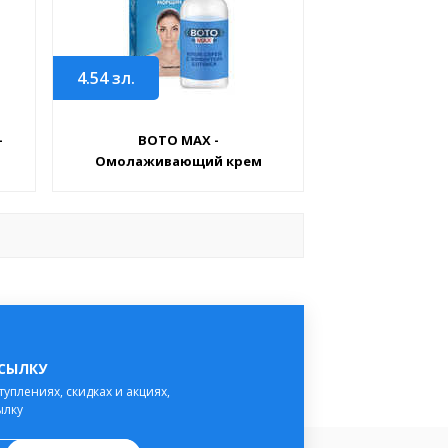
4.54
зл.
-
BOTO MAX -
Омолаживающий крем
ССЫЛКУ
туплениях, скидках и акциях,
ылку