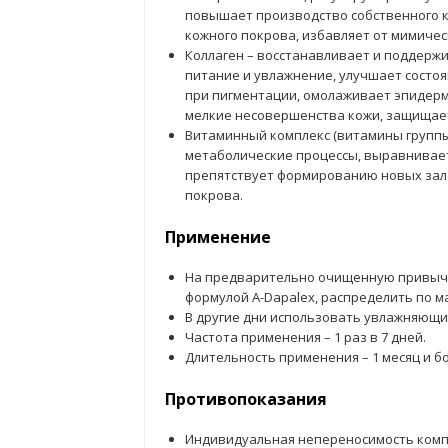
повышает производство собственного ко
кожного покрова, избавляет от мимичес
Коллаген – восстанавливает и поддержи
питание и увлажнение, улучшает состо
при пигментации, омолаживает эпидерми
мелкие несовершенства кожи, защищает
Витаминный комплекс (витамины группы В,
метаболические процессы, выравнивает
препятствует формированию новых зал
покрова.
Применение
На предварительно очищенную привычн
формулой A-Dapalex, распределить по м
В другие дни использовать увлажняющий
Частота применения – 1 раз в 7 дней.
Длительность применения – 1 месяц и б
Противопоказания
Индивидуальная непереносимость комп