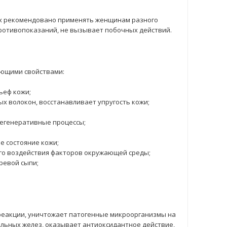
x рекомендовано применять женщинам разного
противопоказаний, не вызывает побочных действий.
ующими свойствами:
ьеф кожи;
 волокон, восстанавливает упругость кожи;
регенеративные процессы;
е состояние кожи;
го воздействия факторов окружающей среды;
ревой сыпи;
реакции, уничтожает патогенные микроорганизмы на
альных желез, оказывает антиоксидантное действие,