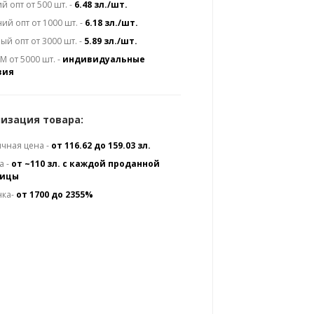
й опт от 500 шт. -
6.48 зл./шт.
ий опт от 1000 шт. -
6.18 зл./шт.
ый опт от 3000 шт. -
5.89 зл./шт.
 от 5000 шт. -
индивидуальные
вия
изация товара:
чная цена -
от 116.62 до 159.03 зл.
а -
от ~110 зл. с каждой проданной
ницы
нка-
от 1700 до 2355%