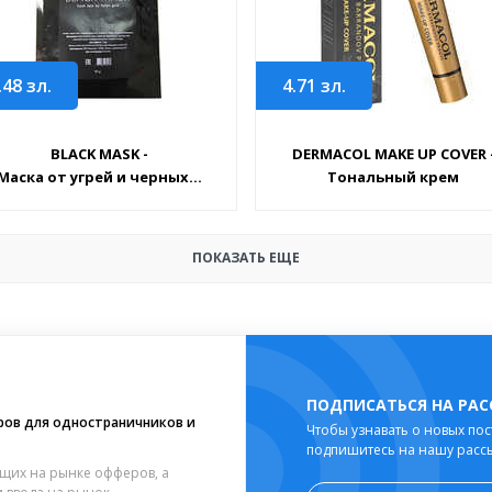
.48
зл.
4.71
зл.
BLACK MASK -
DERMACOL MAKE UP COVER 
Маска от угрей и черных...
Тональный крем
ПОКАЗАТЬ ЕЩЕ
ПОДПИСАТЬСЯ НА РА
ров для одностраничников и
Чтобы узнавать о новых пос
подпишитесь на нашу расс
щих на рынке офферов, а