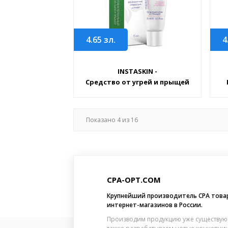
4.65
зл.
4
INSTASKIN -
Средство от угрей и прыщей
Показано
4
из
16
CPA-OPT.COM
Крупнейший производитель CPA това
интернет-магазинов в России.
Производим продукцию уже существую