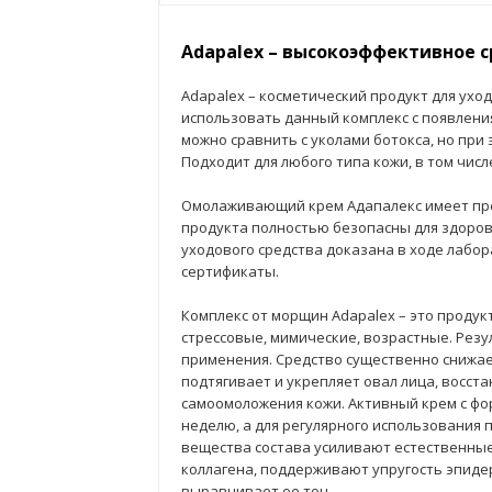
Adapalex – высокоэффективное 
Adapalex – косметический продукт для ухо
использовать данный комплекс с появлени
можно сравнить с уколами ботокса, но при
Подходит для любого типа кожи, в том числ
Омолаживающий крем Адапалекс имеет пр
продукта полностью безопасны для здоров
уходового средства доказана в ходе лабо
сертификаты.
Комплекс от морщин Adapalex – это продук
стрессовые, мимические, возрастные. Резу
применения. Средство существенно снижает
подтягивает и укрепляет овал лица, восст
самоомоложения кожи. Активный крем с фо
неделю, а для регулярного использования
вещества состава усиливают естественные
коллагена, поддерживают упругость эпиде
выравнивает ее тон.