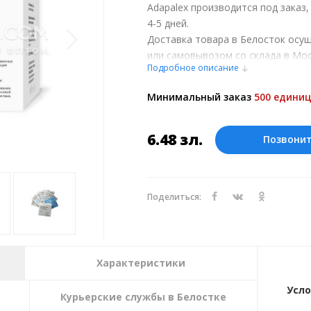
Adapalex производится под заказ
4-5 дней.
Доставка товара в Белосток осу
или самовывозом со склада в Мос
Подробное описание
обсуждении заказа с менеджером
Оплата производится в рублях. Ц
Минимальный заказ
500 единиц
курсу ЦБ РФ на 06.08.2026. Текущий
6.48
зл.
Позвони
Поделиться:
Характеристики
Усло
Курьерские службы в Белостке