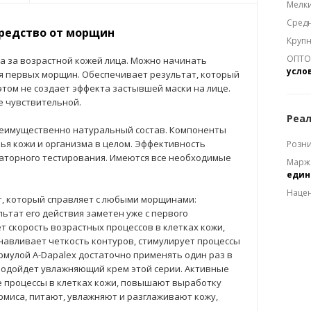
Мелки
Средн
средство от морщин
Крупн
ОПТОМ
да за возрастной кожей лица. Можно начинать
усло
я первых морщин. Обеспечивает результат, который
 этом не создает эффекта застывшей маски на лице.
е чувствительной.
Реал
еимущественно натуральный состав. Компоненты
ья кожи и организма в целом. Эффективность
Розни
раторного тестирования. Имеются все необходимые
Марж
еди
Наце
т, который справляет с любыми морщинами:
льтат его действия заметен уже с первого
 скорость возрастных процессов в клетках кожи,
анавливает четкость контуров, стимулирует процессы
рмулой A-Dapalex достаточно применять один раз в
 подойдет увлажняющий крем этой серии. Активные
 процессы в клетках кожи, повышают выработку
рмиса, питают, увлажняют и разглаживают кожу,