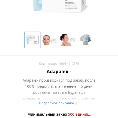
Код товара: 000840-2576
Adapalex -
Adapalex производится под заказ, после
100% предоплаты в течение 4-5 дней.
Доставка товара в Будапешт
осуществляется курьерскими службами
Подробное описание
или самовывозом со склада в Москве.
Более подробно при обсуждении заказа с
Минимальный заказ
500 единиц.
менеджером.