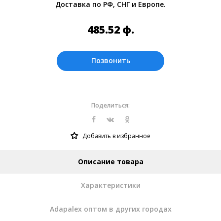
Доставка по РФ, СНГ и Европе.
Оплата производится в рублях. Цены на
сайте представлены по курсу ЦБ РФ на
485.52
ф.
06.08.2026. Текущий курс 10 руб.= 44.1386
ф.
Позвонить
Поделиться:
Добавить в избранное
Описание товара
Характеристики
Adapalex оптом в других городах