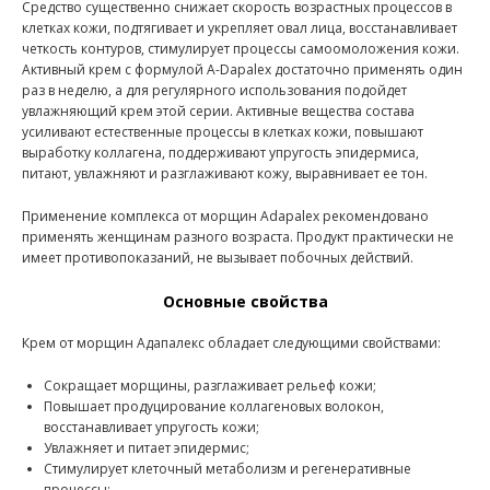
Средство существенно снижает скорость возрастных процессов в
клетках кожи, подтягивает и укрепляет овал лица, восстанавливает
четкость контуров, стимулирует процессы самоомоложения кожи.
Активный крем с формулой A-Dapalex достаточно применять один
раз в неделю, а для регулярного использования подойдет
увлажняющий крем этой серии. Активные вещества состава
усиливают естественные процессы в клетках кожи, повышают
выработку коллагена, поддерживают упругость эпидермиса,
питают, увлажняют и разглаживают кожу, выравнивает ее тон.
Применение комплекса от морщин Adapalex рекомендовано
применять женщинам разного возраста. Продукт практически не
имеет противопоказаний, не вызывает побочных действий.
Основные свойства
Крем от морщин Адапалекс обладает следующими свойствами:
Сокращает морщины, разглаживает рельеф кожи;
Повышает продуцирование коллагеновых волокон,
восстанавливает упругость кожи;
Увлажняет и питает эпидермис;
Стимулирует клеточный метаболизм и регенеративные
процессы;