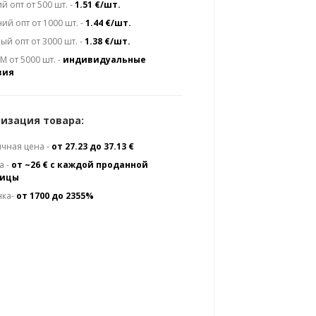
й опт от 500 шт. -
1.51 €/шт.
ий опт от 1000 шт. -
1.44 €/шт.
ый опт от 3000 шт. -
1.38 €/шт.
 от 5000 шт. -
индивидуальные
вия
изация товара:
чная цена -
от 27.23 до 37.13 €
а -
от ~26 € с каждой проданной
ницы
нка-
от 1700 до 2355%