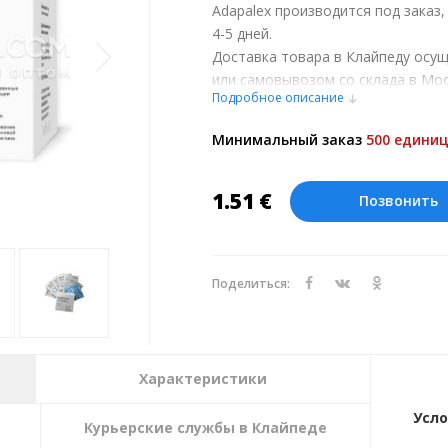
Adapalex производится под заказ
4-5 дней.
Доставка товара в Клайпеду осу
или самовывозом со склада в Мос
Подробное описание
обсуждении заказа с менеджером
Оплата производится в рублях. Ц
Минимальный заказ
500 единиц
курсу ЦБ РФ на 06.08.2026. Текущи
1.51
€
Позвонить
Поделиться:
Характеристики
Усло
Курьерские службы в Клайпеде