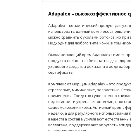
Adapalex – высокоэффективное 
Adapalex – косметический продукт для ухо
использовать данный комплекс с появлени
можно сравнить с уколами ботокса, но при
Подходит для любого типа кожи, в том числ
Омолаживающий крем Адапалекс имеет пр
продукта полностью безопасны для здоров
уходового средства доказана в ходе лабо
сертификаты.
Комплекс от морщин Adapalex – это продук
стрессовые, мимические, возрастные. Резу
применения. Средство существенно снижает
подтягивает и укрепляет овал лица, восст
самоомоложения кожи. Активный крем с фо
неделю, а для регулярного использования
вещества состава усиливают естественные
коллагена, поддерживают упругость эпиде
выравнивает ее тон.