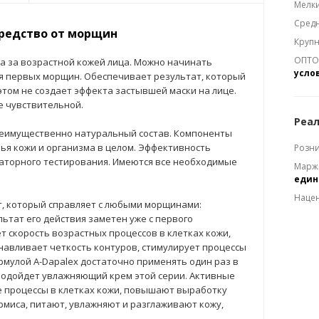
Мелки
Средн
средство от морщин
Крупн
ОПТОМ
да за возрастной кожей лица. Можно начинать
усло
я первых морщин. Обеспечивает результат, который
 этом не создает эффекта застывшей маски на лице.
е чувствительной.
Реал
еимущественно натуральный состав. Компоненты
ья кожи и организма в целом. Эффективность
Розни
раторного тестирования. Имеются все необходимые
Марж
еди
Наце
т, который справляет с любыми морщинами:
льтат его действия заметен уже с первого
 скорость возрастных процессов в клетках кожи,
анавливает четкость контуров, стимулирует процессы
рмулой A-Dapalex достаточно применять один раз в
 подойдет увлажняющий крем этой серии. Активные
 процессы в клетках кожи, повышают выработку
рмиса, питают, увлажняют и разглаживают кожу,