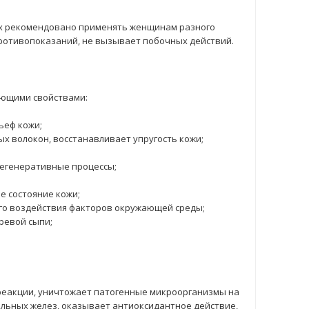
x рекомендовано применять женщинам разного
противопоказаний, не вызывает побочных действий.
ующими свойствами:
ьеф кожи;
 волокон, восстанавливает упругость кожи;
регенеративные процессы;
е состояние кожи;
го воздействия факторов окружающей среды;
ревой сыпи;
реакции, уничтожает патогенные микроорганизмы на
альных желез, оказывает антиоксидантное действие,