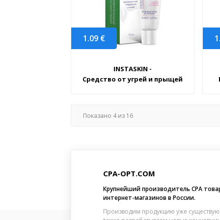
1.09
€
1
INSTASKIN -
Средство от угрей и прыщей
Показано
4
из
16
CPA-OPT.COM
Крупнейший производитель CPA това
интернет-магазинов в России.
Производим продукцию уже существую