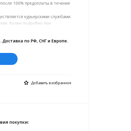
, после 100% предоплаты в течение
ществляется курьерскими службами
кве. Более подробно при
.
ены на сайте представлены по
.
Доставка по РФ, СНГ и Европе.
й курс 10 руб.= 0.137508 €
Добавить в избранное
вия покупки: