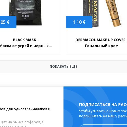
.05
€
1.10
€
BLACK MASK -
DERMACOL MAKE UP COVER 
Маска от угрей и черных...
Тональный крем
ПОКАЗАТЬ ЕЩЕ
ПОДПИСАТЬСЯ НА РА
ров для одностраничников и
Чтобы узнавать о новых пос
подпишитесь на нашу расс
щих на рынке офферов, а