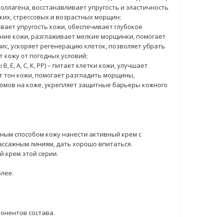
ллагена, восстанавливает упругость и эластичность
ких, стрессовых и возрастных морщин;
вает упругость кожи, обеспечивает глубокое
яние кожи, разглаживает мелкие морщинки, помогает
с, ускоряет регенерацию клеток, позволяет убрать
 кожу от погодных условий;
 Е, А, С, К, РР) – питает клетки кожи, улучшает
 тон кожи, помогает разгладить морщины,
омов на коже, укрепляет защитные барьеры кожного
ым способом кожу нанести активный крем с
ассажным линиям, дать хорошо впитаться.
 крем этой серии.
олее.
онентов состава.