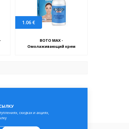
1.06
€
-
BOTO MAX -
Омолаживающий крем
ССЫЛКУ
туплениях, скидках и акциях,
ылку