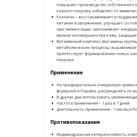
повышает производство собственного ко
кожного покрова, избавляет от мимичес
Коллаген – восстанавливает и поддержи
питание и увлажнение, улучшает состо
при пигментации, омолаживает эпидерми
мелкие несовершенства кожи, защищает
Витаминный комплекс (витамины группы В,
метаболические процессы, выравнивает
препятствует формированию новых зал
покрова.
Применение
На предварительно очищенную привычн
формулой A-Dapalex, распределить по м
В другие дни использовать увлажняющий
Частота применения – 1 раз в 7 дней.
Длительность применения – 1 месяц и б
Противопоказания
Индивидуальная непереносимость комп