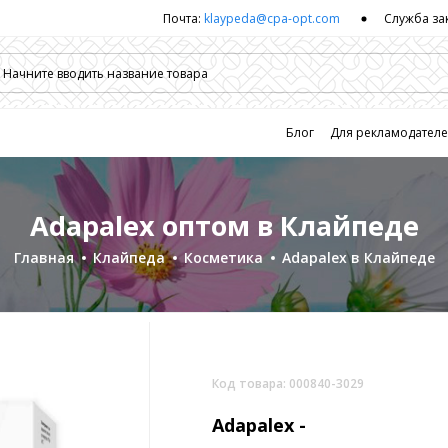
Почта:
klaypeda@cpa-opt.com
Служба за
Блог
Для рекламодател
Adapalex оптом в Клайпеде
Главная
Клайпеда
Косметика
Adapalex в Клайпеде
Код товара: 000840-3029
Adapalex -