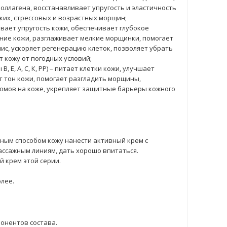
ллагена, восстанавливает упругость и эластичность
ких, стрессовых и возрастных морщин;
вает упругость кожи, обеспечивает глубокое
яние кожи, разглаживает мелкие морщинки, помогает
с, ускоряет регенерацию клеток, позволяет убрать
 кожу от погодных условий;
 Е, А, С, К, РР) – питает клетки кожи, улучшает
 тон кожи, помогает разгладить морщины,
омов на коже, укрепляет защитные барьеры кожного
ым способом кожу нанести активный крем с
ассажным линиям, дать хорошо впитаться.
 крем этой серии.
олее.
онентов состава.