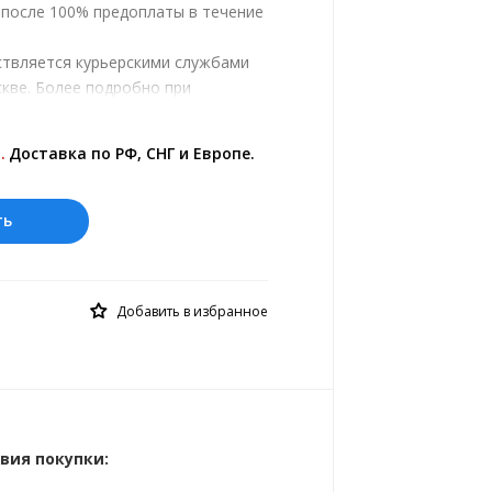
, после 100% предоплаты в течение
ствляется курьерскими службами
кве. Более подробно при
.
ены на сайте представлены по
.
Доставка по РФ, СНГ и Европе.
 курс 10 руб.= 0.269175 лв.
ть
Добавить в избранное
вия покупки: