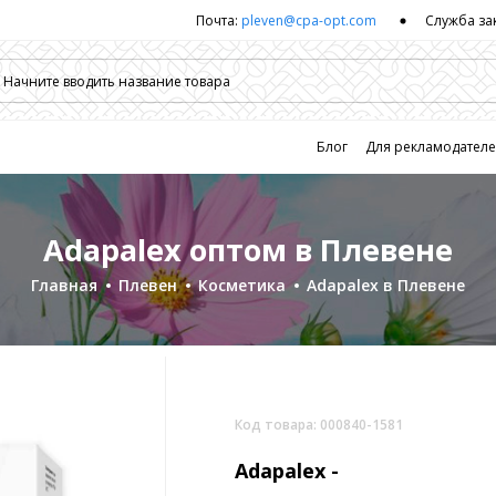
Почта:
pleven@cpa-opt.com
Служба за
Блог
Для рекламодател
Adapalex оптом в Плевене
Главная
Плевен
Косметика
Adapalex в Плевене
Код товара: 000840-1581
Adapalex -