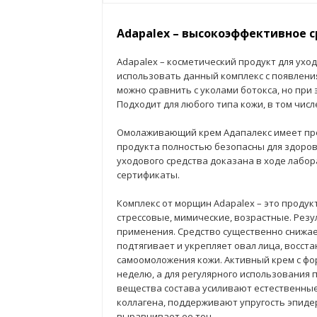
Adapalex – высокоэффективное 
Adapalex – косметический продукт для ухо
использовать данный комплекс с появлени
можно сравнить с уколами ботокса, но при
Подходит для любого типа кожи, в том числ
Омолаживающий крем Адапалекс имеет пр
продукта полностью безопасны для здоров
уходового средства доказана в ходе лабо
сертификаты.
Комплекс от морщин Adapalex – это продук
стрессовые, мимические, возрастные. Резу
применения. Средство существенно снижает
подтягивает и укрепляет овал лица, восст
самоомоложения кожи. Активный крем с фо
неделю, а для регулярного использования
вещества состава усиливают естественные
коллагена, поддерживают упругость эпиде
выравнивает ее тон.