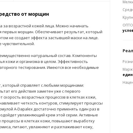
Мелки
Средн
средство от морщин
Крупн
ОПТОМ
да за возрастной кожей лица. Можно начинать
усло
я первых морщин. Обеспечивает результат, который
 этом не создает эффекта застывшей маски на лице.
е чувствительной.
Реал
еимущественно натуральный состав. Компоненты
ья кожи и организма в целом. Эффективность
Розни
раторного тестирования. Имеются все необходимые
Марж
еди
Наце
т, который справляет с любыми морщинами:
льтат его действия заметен уже с первого
 скорость возрастных процессов в клетках кожи,
анавливает четкость контуров, стимулирует процессы
рмулой A-Dapalex достаточно применять один раз в
 подойдет увлажняющий крем этой серии. Активные
 процессы в клетках кожи, повышают выработку
рмиса, питают, увлажняют и разглаживают кожу,