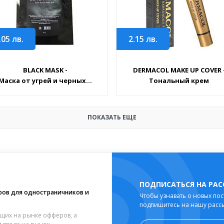
.05
лв.
2.15
лв.
BLACK MASK -
DERMACOL MAKE UP COVER 
Маска от угрей и черных...
Тональный крем
ПОКАЗАТЬ ЕЩЕ
ПОДПИСАТЬСЯ НА РА
ров для одностраничников и
Чтобы узнавать о новых пос
подпишитесь на нашу расс
щих на рынке офферов, а