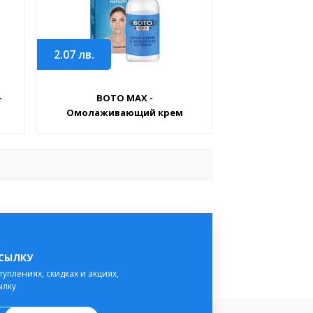
2.07
лв.
-
BOTO MAX -
Омолаживающий крем
ССЫЛКУ
туплениях, скидках и акциях,
ылку