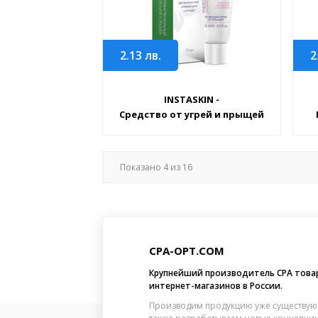
2.13
лв.
2
INSTASKIN -
Средство от угрей и прыщей
Показано
4
из
16
CPA-OPT.COM
Крупнейший производитель CPA това
интернет-магазинов в России.
Производим продукцию уже существую