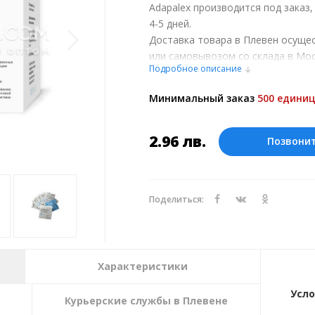
Adapalex производится под заказ
4-5 дней.
Доставка товара в Плевен осуще
или самовывозом со склада в Мос
Подробное описание
обсуждении заказа с менеджером
Оплата производится в рублях. Ц
Минимальный заказ
500 единиц
курсу ЦБ РФ на 06.08.2026. Текущий
2.96
лв.
Позвони
Поделиться:
Характеристики
Усло
Курьерские службы в Плевене