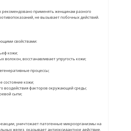
x рекомендовано применять женщинам разного
противопоказаний, не вызывает побочных действий.
ующими свойствами:
ьеф кожи;
 волокон, восстанавливает упругость кожи;
регенеративные процессы;
е состояние кожи;
го воздействия факторов окружающей среды;
ревой сыпи;
реакции, уничтожает патогенные микроорганизмы на
альных желез, оказывает антиоксидантное действие,