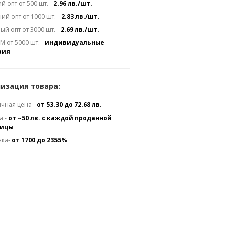
й опт от 500 шт. -
2.96 лв./шт.
ий опт от 1000 шт. -
2.83 лв./шт.
ый опт от 3000 шт. -
2.69 лв./шт.
 от 5000 шт. -
индивидуальные
вия
изация товара:
чная цена -
от 53.30 до 72.68 лв.
а -
от ~50 лв. с каждой проданной
ницы
нка-
от 1700 до 2355%