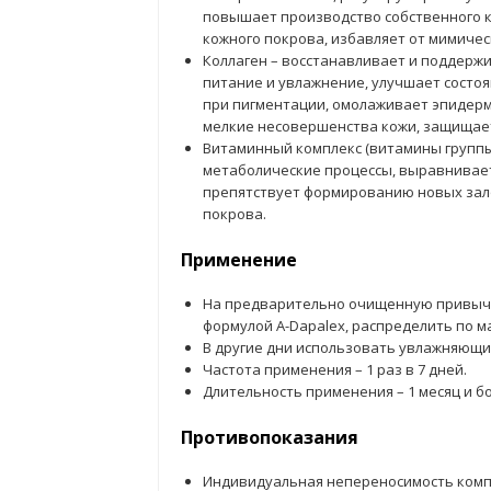
повышает производство собственного ко
кожного покрова, избавляет от мимичес
Коллаген – восстанавливает и поддержи
питание и увлажнение, улучшает состо
при пигментации, омолаживает эпидерми
мелкие несовершенства кожи, защищает
Витаминный комплекс (витамины группы В,
метаболические процессы, выравнивает
препятствует формированию новых зал
покрова.
Применение
На предварительно очищенную привычн
формулой A-Dapalex, распределить по м
В другие дни использовать увлажняющий
Частота применения – 1 раз в 7 дней.
Длительность применения – 1 месяц и б
Противопоказания
Индивидуальная непереносимость комп