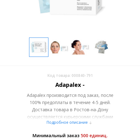
Код товара: 000840-791
Adapalex -
Adapalex производится под заказ, после
100% предоплаты в течение 4-5 дней.
Доставка товара в Ростов-на-Дону
осуществляется курьерскими службами
Подробное описание
или самовывозом со склада в Москве.
Более подробно при обсуждении заказа с
Минимальный заказ
500 единиц.
менеджером.