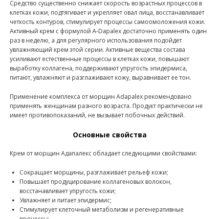
Средство существенно снижает скорость возрастных процессов в
клетках кожи, подтягивает и укрепляет овал лица, восстанавливает
четкость контуров, стимулирует процессы самоомоложения кожи.
Активный крем с формулой A-Dapalex достаточно применять один
раз в неделю, а для регулярного использования подойдет
увлажняющий крем этой серии. Активные вещества состава
усиливают естественные процессы в клетках кожи, повышают
выработку коллагена, поддерживают упругость эпидермиса,
питают, увлажняют и разглаживают кожу, выравнивает ее тон.
Применение комплекса от морщин Adapalex рекомендовано
применять женщинам разного возраста. Продукт практически не
имеет противопоказаний, не вызывает побочных действий.
Основные свойства
Крем от морщин Адапалекс обладает следующими свойствами:
Сокращает морщины, разглаживает рельеф кожи;
Повышает продуцирование коллагеновых волокон,
восстанавливает упругость кожи;
Увлажняет и питает эпидермис;
Стимулирует клеточный метаболизм и регенеративные
процессы;