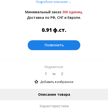
Подробное описание
или самовывозом со склада в Москве.
Более подробно при обсуждении заказа с
Минимальный заказ
300 единиц.
менеджером.
Доставка по РФ, СНГ и Европе.
Оплата производится в рублях. Цены на
сайте представлены по курсу ЦБ РФ на
0.91
ф.ст.
08.08.2026. Текущий курс 10 руб.=
0.118691 ф.ст.
Позвонить
Поделиться:
Добавить в избранное
Описание товара
Характеристики