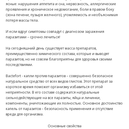
ясные: нарушения аппетита и сна, нервозность, аллергические
проявления и хроническое недомогание, боли в правом боку
(зона печени, пузыря желчного), утомляемость и необъяснимая
потеря массы тела.
И если вдруг симптомы совпадут с диагнозом заражения
паразитами – срочно лечиться!
На сегодняшний день существует масса препаратов,
преимущественно химического состава, которые и выводят
паразитов, но не совсем благоприятны для здоровья своими
последствиями.
Bactefort - капли против паразитов – совершенно безопасное
натуральное средство от всех видов глистов. Этот препарат за
короткое время поможет организму избавиться от этой
неприятности. В его составе содержатся натуральные
сильнодействующие на все паразиты, яйца и личинки,
компоненты, уничтожающие их полностью. Основное достоинство
капель от паразитов – безопасность применения и отсутствие
вреда для организма.
Основные свойства