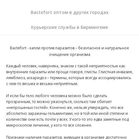
Bactefort оптом в других городах
Курьерские службы в Бирмингеме
Bactefort - капли против паразитов
– безопасное и натуральное
очищение организма
Каждый человек, наверняка, знаком с такой неприятностью как
внутренние паразиты или проще говоря, глисты. Глистная инвазия,
лямблиоз, аскаридоз – термины, которые всегда ассоциировались
с чем-то весьма и весьма неприятным.
И если бы тело любого человека можно было сделать
прозрачным, то можно ужаснуться, сколько там обитает
«непрошеных гостей». Конечно же, нельзя утверждать, что все
абсолютно заражены гельминтами, но в той или иной степени и
количестве они есть почти у всех. У кого-то это едва заметные под
микроскопом личинки, у кого-то все сложнее.
Признаки наличия паразитов, живущих в организме достаточно