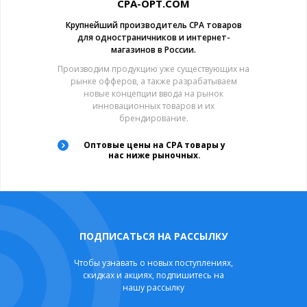
CPA-OPT.COM
Крупнейший производитель CPA товаров
для одностраничников и интернет-
магазинов в России.
Производим продукцию уже существующих на
рынке офферов, а также разрабатываем
новые концепции ввода на рынок
инновационных товаров и их
брендирование.
Оптовые цены на CPA товары у
нас ниже рыночных.
ПОДПИСАТЬСЯ НА РАССЫЛКУ
Чтобы узнавать о новых поступлениях,
скидках и акциях, подпишитесь на
нашу рассылку