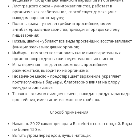
вещества и продукты деятельности паразитов из организма;
Лист грецкого ореха – уничтожает глистов, работает в
организме как слабительное, способствует дефекации с
выводом паразитов наружу;
Полынь-трава – угнетает грибки и простейших, имеет
антибактериальные свойства, приводи в порядок систему
пищеварения;
Пижма, цветки – убивают все виды простейших, восстанавливают
функции желчевыводящих органов;
Имбирь – помогает восстановить ткани пищеварительных
органов, поврежденных жизнедеятельностью глистов;
Мята перечная – не дает возможность простейшим
размножаться, выводит их из организма;
Гвоздичное масло – предотвращает заражение, укрепляет
противоглистные барьеры, благотворно влияет на флору
желудка и кишечника;
Таволга – отлично очищает печень, выводит продукты распада
простейших, имеет антигельминтное свойство.
Способ применения
Накапать 20-22 капли препарата Bactefort в стакан с водой. Воды
не более 150 мл.
Выпить утром перед едой, лучше натощак.