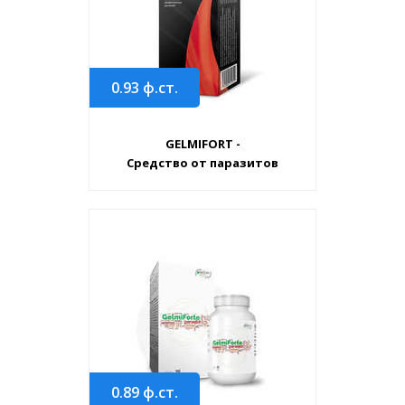
0.93
ф.ст.
GELMIFORT -
Средство от паразитов
0.89
ф.ст.