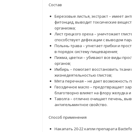
Состав
Березовые листья, экстракт – имеет а
фитонцид, выводит токсические вещест
организма;
Лист грецкого ореха – уничтожает глист
способствует дефекации с выводом пар
Полынь-трава – угнетает грибки и прос
в порядок систему пищеварения;
Пижма, цветки – убивают все виды пр
органов;
Имбирь – помогает восстановить ткан
жизнедеятельностью глистов;
Мята перечная – не дает возможность 
Гвоздичное масло – предотвращает зар
благотворно влияет на флору желудка и
Таволга – отлично очищает печень, вы
антигельминтное свойство.
Способ применения
Накапать 20-22 капли препарата Bactefor