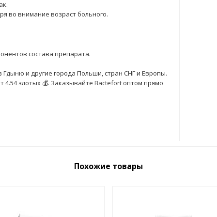
ак.
еря во внимание возраст больного.
онентов состава препарата.
в Гдыню и другие города Польши, стран СНГ и Европы.
4.54 злотых 💰. Заказывайте Bactefort оптом прямо
Похожие товары