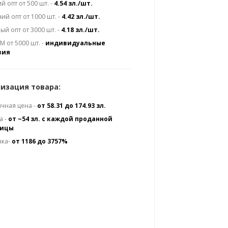
й опт от 500 шт. -
4.54 зл./шт.
ий опт от 1000 шт. -
4.42 зл./шт.
ый опт от 3000 шт. -
4.18 зл./шт.
 от 5000 шт. -
индивидуальные
вия
изация товара:
чная цена -
от 58.31 до 174.93 зл.
а -
от ~54 зл. с каждой проданной
ницы
нка-
от 1186 до 3757%