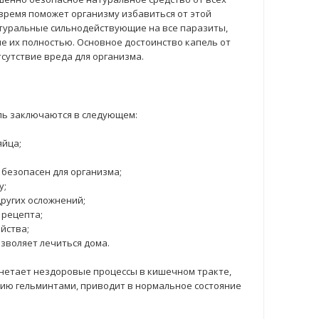
 время поможет организму избавиться от этой
натуральные сильнодействующие на все паразиты,
е их полностью. Основное достоинство капель от
сутствие вреда для организма.
ль заключаются в следующем:
яйца;
 безопасен для организма;
у;
ругих осложнений;
 рецепта;
йства;
зволяет лечиться дома.
гнетает нездоровые процессы в кишечном тракте,
ию гельминтами, приводит в нормальное состояние