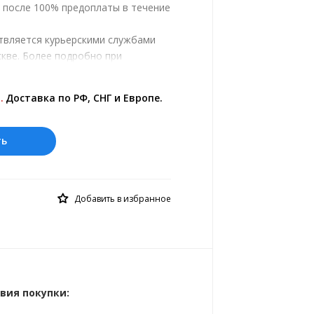
, после 100% предоплаты в течение
твляется курьерскими службами
кве. Более подробно при
.
ены на сайте представлены по
.
Доставка по РФ, СНГ и Европе.
 курс 10 руб.= 0.588984 зл.
ть
Добавить в избранное
вия покупки: