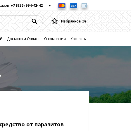
казов:
+7 (926) 994-42-42
Избранное (
0
)
ей
Доставка и Оплата
О компании
Контакты
е
средство от паразитов