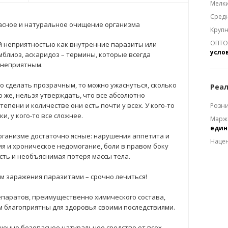
Мелки
Средн
асное и натуральное очищение организма
Крупн
ОПТОМ
ой неприятностью как внутренние паразиты или
усло
ямблиоз, аскаридоз – термины, которые всегда
 неприятным.
о сделать прозрачным, то можно ужаснуться, сколько
Реал
 же, нельзя утверждать, что все абсолютно
епени и количестве они есть почти у всех. У кого-то
Розни
, у кого-то все сложнее.
Марж
еди
рганизме достаточно ясные: нарушения аппетита и
Наце
ия и хроническое недомогание, боли в правом боку
ость и необъяснимая потеря массы тела.
ом заражения паразитами – срочно лечиться!
епаратов, преимущественно химического состава,
м благоприятны для здоровья своими последствиями.
ершенно безопасное натуральное средство от всех