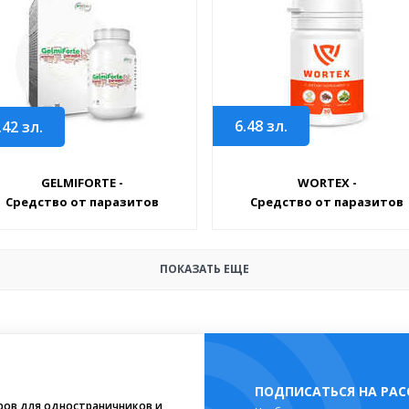
6.48
зл.
.42
зл.
GELMIFORTE -
WORTEX -
Средство от паразитов
Средство от паразитов
ПОКАЗАТЬ ЕЩЕ
ПОДПИСАТЬСЯ НА РА
ров для одностраничников и