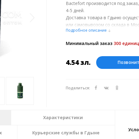
Bactefort производится под заказ
4-5 дней.
Доставка товара в Гдыню осущес
или самовывозом со склада в Мос
Подробное описание
обсуждении заказа с менеджером
Оплата производится в рублях. Ц
Минимальный заказ
300 единиц
курсу ЦБ РФ на 07.08.2026. Текущий
4.54
зл.
Позвони
Поделиться:
Характеристики
Усло
х
Курьерские службы в Гдыне