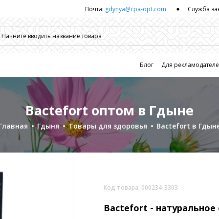
Почта:
gdynya@cpa-opt.com
Служба за
Блог
Для рекламодател
Bactefort оптом в Гдыне
Главная
Гдыня
Товары для здоровья
Bactefort в Гдын
Код товара: 000234-3303
Bactefort -
натуральное 