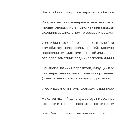
Bactefort - капли против паразитов
– безоп
Каждый человек, наверняка, знаком с так
проще говоря, глисты. Глистная инвазия, л
ассоциировались с чем-то весьма и весьма
И если бы тело любого человека можно был
там обитает «непрошеных гостей». Конечно
заражены гельминтами, но в той или иной ст
это едва заметные под микроскопом личинки
Признаки наличия паразитов, живущих в о
сна, нервозность, аллергические проявлен
(зона печени, пузыря желчного), утомляем
И если вдруг симптомы совпадут с диагноз
На сегодняшний день существует масса пр
которые и выводят паразитов, но не совсе
Bactefort - капли против паразитов – сов