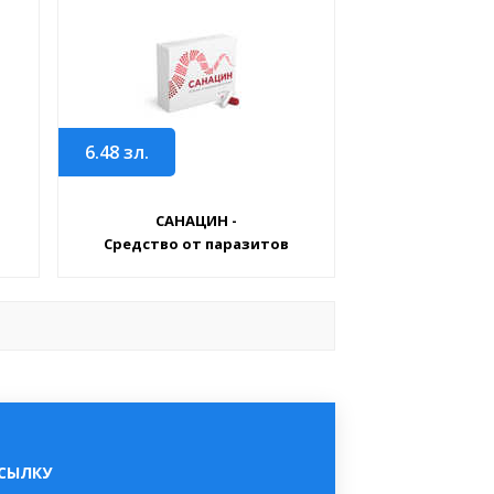
6.48
зл.
САНАЦИН -
Средство от паразитов
ССЫЛКУ