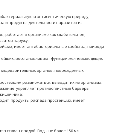
нтибактериальную и антисептическую природу,
ва и продукты деятельности паразитов из
ов, работает в организме как слабительное,
азитов наружу;
тейших, имеет антибактериальные свойства, приводи
остейших, восстанавливают функции желчевыводящих
и пищеварительных органов, поврежденных
простейшим размножаться, выводит их из организма;
ажение, укрепляет противоглистные барьеры,
 кишечника;
водит продукты распада простейших, имеет
t в стакан с водой. Воды не более 150 мл.