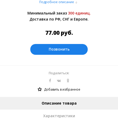
Подробное описание
или самовывозом со склада в Москве.
Более подробно при обсуждении заказа с
Минимальный заказ
300 единиц.
менеджером.
Доставка по РФ, СНГ и Европе.
Оплата производится в рублях.
77.00
руб.
Позвонить
Поделиться:
Добавить в избранное
Описание товара
Характеристики