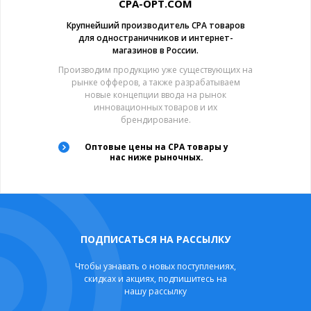
CPA-OPT.COM
Крупнейший производитель CPA товаров
для одностраничников и интернет-
магазинов в России.
Производим продукцию уже существующих на
рынке офферов, а также разрабатываем
новые концепции ввода на рынок
инновационных товаров и их
брендирование.
Оптовые цены на CPA товары у
нас ниже рыночных.
ПОДПИСАТЬСЯ НА РАССЫЛКУ
Чтобы узнавать о новых поступлениях,
скидках и акциях, подпишитесь на
нашу рассылку