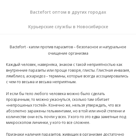
Bactefort оптом в других городах
Курьерские службы в Новосибирске
Bactefort - капли против паразитов
– безопасное и натуральное
очищение организма
Каждый человек, наверняка, знаком с такой неприятностью как
внутренние паразиты или проще говоря, глисты. Глистная инвазия,
лямблиоз, аскаридоз – термины, которые всегда ассоциировались
с чем-то весьма и весьма неприятным.
И если бы тело любого человека можно было сделать
прозрачным, то можно ужаснуться, сколько там обитает
«непрошеных гостей». Конечно же, нельзя утверждать, что все
абсолютно заражены гельминтами, но в той или иной степени и
количестве они есть почти у всех. У кого-то это едва заметные под
микроскопом личинки, у кого-то все сложнее.
Признаки наличия паразитов, живущих в организме достаточно