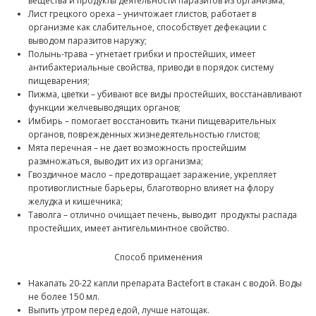
вещества и продукты деятельности паразитов из организма;
Лист грецкого ореха – уничтожает глистов, работает в
организме как слабительное, способствует дефекации с
выводом паразитов наружу;
Полынь-трава – угнетает грибки и простейших, имеет
антибактериальные свойства, приводи в порядок систему
пищеварения;
Пижма, цветки – убивают все виды простейших, восстанавливают
функции желчевыводящих органов;
Имбирь – помогает восстановить ткани пищеварительных
органов, поврежденных жизнедеятельностью глистов;
Мята перечная – не дает возможность простейшим
размножаться, выводит их из организма;
Гвоздичное масло – предотвращает заражение, укрепляет
противоглистные барьеры, благотворно влияет на флору
желудка и кишечника;
Таволга – отлично очищает печень, выводит продукты распада
простейших, имеет антигельминтное свойство.
Способ применения
Накапать 20-22 капли препарата Bactefort в стакан с водой. Воды
не более 150 мл.
Выпить утром перед едой, лучше натощак.