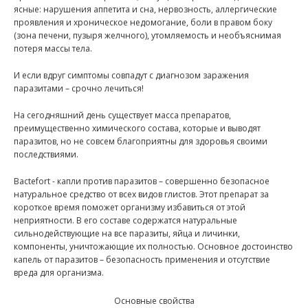
ясные: нарушения аппетита и сна, нервозность, аллергические
проявления и хроническое недомогание, боли в правом боку
(зона печени, пузыря желчного), утомляемость и необъяснимая
потеря массы тела.
И если вдруг симптомы совпадут с диагнозом заражения
паразитами – срочно лечиться!
На сегодняшний день существует масса препаратов,
преимущественно химического состава, которые и выводят
паразитов, но не совсем благоприятны для здоровья своими
последствиями.
Bactefort - капли против паразитов – совершенно безопасное
натуральное средство от всех видов глистов. Этот препарат за
короткое время поможет организму избавиться от этой
неприятности. В его составе содержатся натуральные
сильнодействующие на все паразиты, яйца и личинки,
компоненты, уничтожающие их полностью. Основное достоинство
капель от паразитов – безопасность применения и отсутствие
вреда для организма.
Основные свойства