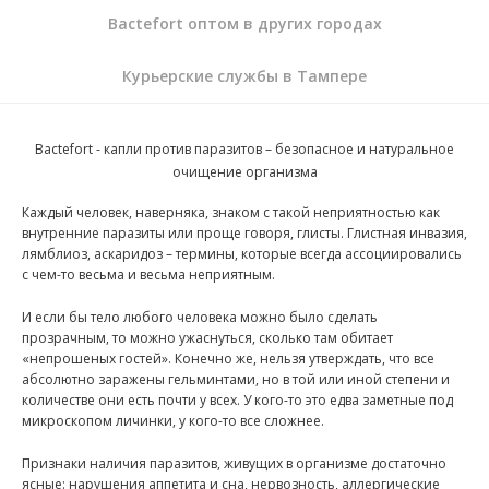
Bactefort оптом в других городах
Курьерские службы в Тампере
Bactefort - капли против паразитов
– безопасное и натуральное
очищение организма
Каждый человек, наверняка, знаком с такой неприятностью как
внутренние паразиты или проще говоря, глисты. Глистная инвазия,
лямблиоз, аскаридоз – термины, которые всегда ассоциировались
с чем-то весьма и весьма неприятным.
И если бы тело любого человека можно было сделать
прозрачным, то можно ужаснуться, сколько там обитает
«непрошеных гостей». Конечно же, нельзя утверждать, что все
абсолютно заражены гельминтами, но в той или иной степени и
количестве они есть почти у всех. У кого-то это едва заметные под
микроскопом личинки, у кого-то все сложнее.
Признаки наличия паразитов, живущих в организме достаточно
ясные: нарушения аппетита и сна, нервозность, аллергические