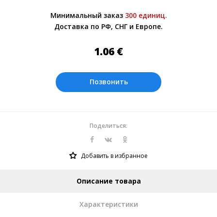
Более подробно при обсуждении заказа с
Минимальный заказ
300 единиц.
менеджером.
Доставка по РФ, СНГ и Европе.
Оплата производится в рублях. Цены на
сайте представлены по курсу ЦБ РФ на
1.06
€
10.08.2026. Текущий курс 10 руб.=
0.137508 €
Позвонить
Поделиться:
Добавить в избранное
Описание товара
Характеристики