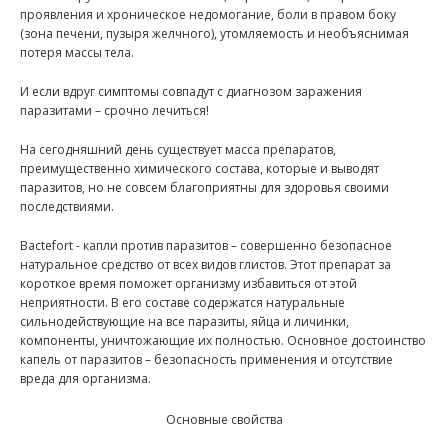
проявления и хроническое недомогание, боли в правом боку
(зона печени, пузыря желчного), утомляемость и необъяснимая
потеря массы тела.
И если вдруг симптомы совпадут с диагнозом заражения
паразитами – срочно лечиться!
На сегодняшний день существует масса препаратов,
преимущественно химического состава, которые и выводят
паразитов, но не совсем благоприятны для здоровья своими
последствиями.
Bactefort - капли против паразитов – совершенно безопасное
натуральное средство от всех видов глистов. Этот препарат за
короткое время поможет организму избавиться от этой
неприятности. В его составе содержатся натуральные
сильнодействующие на все паразиты, яйца и личинки,
компоненты, уничтожающие их полностью. Основное достоинство
капель от паразитов – безопасность применения и отсутствие
вреда для организма.
Основные свойства