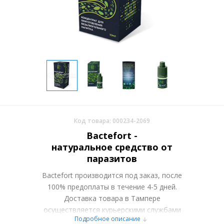
Код товара: 000234-2069
Bactefort -
натуральное средство от
паразитов
Bactefort производится под заказ, после
100% предоплаты в течение 4-5 дней.
Доставка товара в Тампере
осуществляется курьерскими службами
Подробное описание
или самовывозом со склада в Москве.