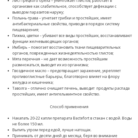
Лист грецкого ореха – уничтожает глистов, работает в
организме как слабительное, способствует дефекации с
выводом паразитов наружу;
Полынь-трава – угнетает грибки и простейших, имеет
антибактериальные свойства, приводи в порядок систему
пищеварения;
Пижма, цветки – убивают все виды простейших, восстанавливают
функции желчевыводящих органов;
Имбирь – помогает восстановить ткани пищеварительных
органов, поврежденных жизнедеятельностью глистов;
Мята перечная – не дает возможность простейшим
размножаться, выводит их из организма;
Гвоздичное масло – предотвращает заражение, укрепляет
противоглистные барьеры, благотворно влияет на флору
желудка и кишечника;
Таволга – отлично очищает печень, выводит продукты распада
простейших, имеет антигельминтное свойство.
Способ применения
Накапать 20-22 капли препарата Bactefort в стакан с водой. Воды
не более 150 мл.
Выпить утром перед едой, лучше натощак.
Принимать от десяти дней до месяца, беря во внимание