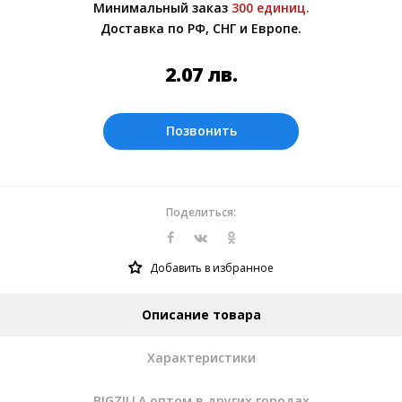
Минимальный заказ
300 единиц.
менеджером.
Доставка по РФ, СНГ и Европе.
Оплата производится в рублях. Цены на
сайте представлены по курсу ЦБ РФ на
2.07
лв.
08.08.2026. Текущий курс 10 руб.=
0.269175 лв.
Позвонить
Поделиться:
Добавить в избранное
Описание товара
Характеристики
BIGZILLA оптом в других городах