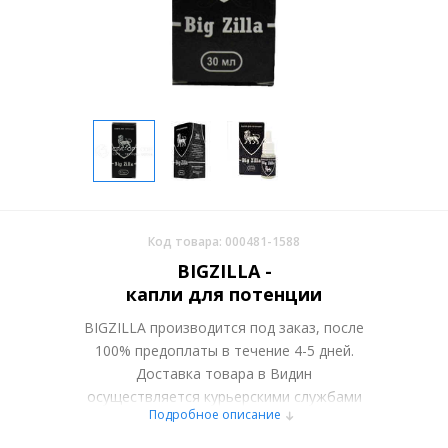
Код товара: 000481-1588
BIGZILLA -
капли для потенции
BIGZILLA производится под заказ, после
100% предоплаты в течение 4-5 дней.
Доставка товара в Видин
осуществляется курьерскими службами
Подробное описание
или самовывозом со склада в Москве.
Более подробно при обсуждении заказа с