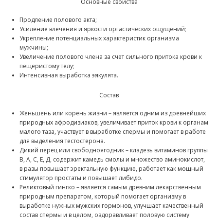
Основные свойства
Продление полового акта;
Усиление влечения и яркости оргастических ощущений;
Укрепление потенциальных характеристик организма
мужчины;
Увеличение полового члена за счет сильного притока крови к
пещеристому телу;
Интенсивная выработка эякулята.
Состав
Женьшень или корень жизни – является одним из древнейших
природных афродизиаков, увеличивает приток крови к органам
малого таза, участвует в выработке спермы и помогает в работе
для выделения тестостерона.
Дикий перец или свободноягодник – кладезь витаминов группы
В, А, С, Е, Д, содержит камедь смолы и множество аминокислот,
в разы повышает эректальную функцию, работает как мощный
стимулятор простаты и повышает либидо.
Реликтовый гингко – является самым древним лекарственным
природным препаратом, который помогает организму в
выработке нужных мужских гормонов, улучшает качественный
состав спермы и в целом, оздоравливает половую систему