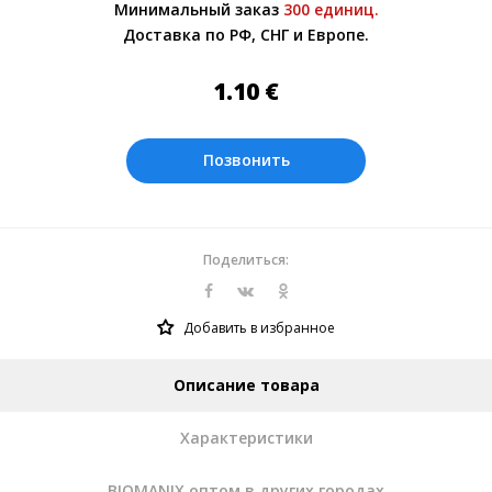
Минимальный заказ
300 единиц.
менеджером.
Доставка по РФ, СНГ и Европе.
Оплата производится в рублях. Цены на
сайте представлены по курсу ЦБ РФ на
1.10
€
08.08.2026. Текущий курс 10 руб.=
0.137508 €
Позвонить
Поделиться:
Добавить в избранное
Описание товара
Характеристики
BIOMANIX оптом в других городах