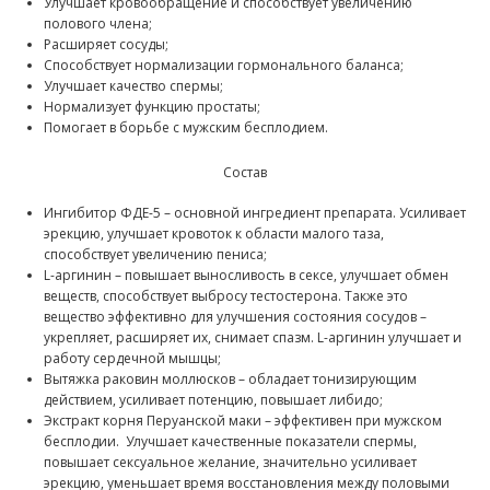
Улучшает кровообращение и способствует увеличению
полового члена;
Расширяет сосуды;
Способствует нормализации гормонального баланса;
Улучшает качество спермы;
Нормализует функцию простаты;
Помогает в борьбе с мужским бесплодием.
Состав
Ингибитор ФДЕ-5 – основной ингредиент препарата. Усиливает
эрекцию, улучшает кровоток к области малого таза,
способствует увеличению пениса;
L-аргинин – повышает выносливость в сексе, улучшает обмен
веществ, способствует выбросу тестостерона. Также это
вещество эффективно для улучшения состояния сосудов –
укрепляет, расширяет их, снимает спазм. L-аргинин улучшает и
работу сердечной мышцы;
Вытяжка раковин моллюсков – обладает тонизирующим
действием, усиливает потенцию, повышает либидо;
Экстракт корня Перуанской маки – эффективен при мужском
бесплодии. Улучшает качественные показатели спермы,
повышает сексуальное желание, значительно усиливает
эрекцию, уменьшает время восстановления между половыми