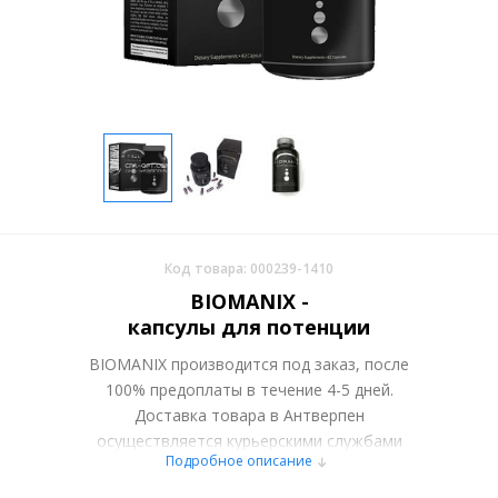
Код товара: 000239-1410
BIOMANIX -
капсулы для потенции
BIOMANIX производится под заказ, после
100% предоплаты в течение 4-5 дней.
Доставка товара в Антверпен
осуществляется курьерскими службами
Подробное описание
или самовывозом со склада в Москве.
Более подробно при обсуждении заказа с