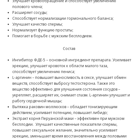
Улучшает кровообращение и способствует увеличению
полового члена;
Расширяет сосуды;
Способствует нормализации гормонального баланса;
Улучшает качество спермы;
Нормализует функцию простаты;
Помогает в борьбе с мужским бесплодием.
Состав
Ингибитор ФДЕ-5 – основной ингредиент препарата. Усиливает
эрекцию, улучшает кровоток к области малого таза,
способствует увеличению пениса;
L-аргинин – повышает выносливость в сексе, улучшает обмен
веществ, способствует выбросу тестостерона. Также это
вещество эффективно для улучшения состояния сосудов –
укрепляет, расширяет их, снимает спазм. L-аргинин улучшает и
работу сердечной мышцы;
Вытяжка раковин моллюсков – обладает тонизирующим
действием, усиливает потенцию, повышает либидо;
Экстракт корня Перуанской маки – эффективен при мужском
бесплодии. Улучшает качественные показатели спермы,
повышает сексуальное желание, значительно усиливает
эрекцию, уменьшает время восстановления между половыми