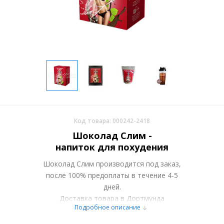
Код товара: 000242-2418
Шоколад Слим -
напиток для похудения
Шоколад Слим производится под заказ,
после 100% предоплаты в течение 4-5
дней.
Доставка товара в Дортмунда
Подробное описание
осуществляется курьерскими службами
или самовывозом со склада в Москве.