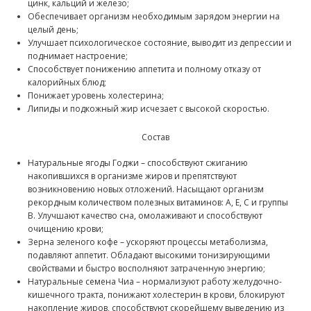
цинк, кальций и железо;
Обеспечивает организм необходимым зарядом энергии на
целый день;
Улучшает психологическое состояние, выводит из депрессии и
поднимает настроение;
Способствует понижению аппетита и полному отказу от
калорийных блюд;
Понижает уровень холестерина;
Липиды и подкожный жир исчезает с высокой скоростью.
Состав
Натуральные ягоды Годжи – способствуют сжиганию
накопившихся в организме жиров и препятствуют
возникновению новых отложений. Насыщают организм
рекордным количеством полезных витаминов: A, E, C и группы
B. Улучшают качество сна, омолаживают и способствуют
очищению крови;
Зерна зеленого кофе – ускоряют процессы метаболизма,
подавляют аппетит. Обладают высокими тонизирующими
свойствами и быстро восполняют затраченную энергию;
Натуральные семена Чиа – нормализуют работу желудочно-
кишечного тракта, понижают холестерин в крови, блокируют
накопление жиров, способствуют скорейшему выведению из