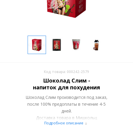
Код товара: 000242-2579
Шоколад Слим -
напиток для похудения
Шоколад Слим производится под заказ,
после 100% предоплаты в течение 4-5
дней.
Доставка товара в Мишкольц
Подробное описание
осуществляется курьерскими службами
или самовывозом со склада в Москве.