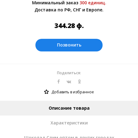
Минимальный заказ
300 единиц.
Более подробно при обсуждении заказа с
Доставка по РФ, СНГ и Европе.
менеджером.
Оплата производится в рублях. Цены на
344.28
ф.
сайте представлены по курсу ЦБ РФ на
07.08.2026. Текущий курс 10 руб.= 44.1386
ф.
Позвонить
Поделиться:
Добавить в избранное
Описание товара
Характеристики
Шоколад Слим оптом в других городах