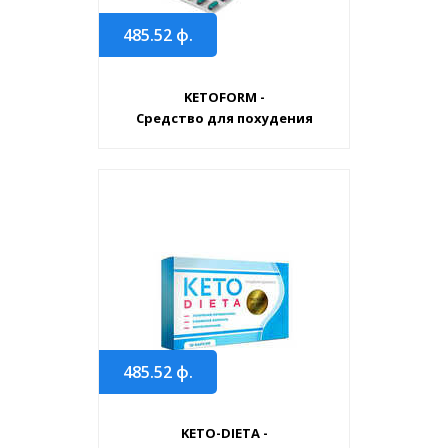
485.52
ф.
KETOFORM -
Средство для похудения
485.52
ф.
KETO-DIETA -