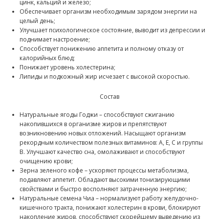
цинк, кальций и железо;
Обеспечивает организм необходимым зарядом энергии на
целый день;
Улучшает психологическое состояние, выводит из депрессии и
поднимает настроение;
Способствует понижению аппетита и полному отказу от
калорийных блюд;
Понижает уровень холестерина;
Липиды и подкожный жир исчезает с высокой скоростью.
Состав
Натуральные ягоды Годжи – способствуют сжиганию
накопившихся в организме жиров и препятствуют
возникновению новых отложений. Насыщают организм
рекордным количеством полезных витаминов: A, E, C и группы
B. Улучшают качество сна, омолаживают и способствуют
очищению крови;
Зерна зеленого кофе – ускоряют процессы метаболизма,
подавляют аппетит. Обладают высокими тонизирующими
свойствами и быстро восполняют затраченную энергию;
Натуральные семена Чиа – нормализуют работу желудочно-
кишечного тракта, понижают холестерин в крови, блокируют
накопление жиров, способствуют скорейшему выведению из