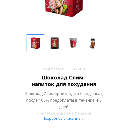
Код товара: 000242-813
Шоколад Слим -
напиток для похудения
Шоколад Слим производится под заказ,
после 100% предоплаты в течение 4-5
дней.
Доставка товара в Саратов
Подробное описание
осуществляется курьерскими службами
или самовывозом со склада в Москве.