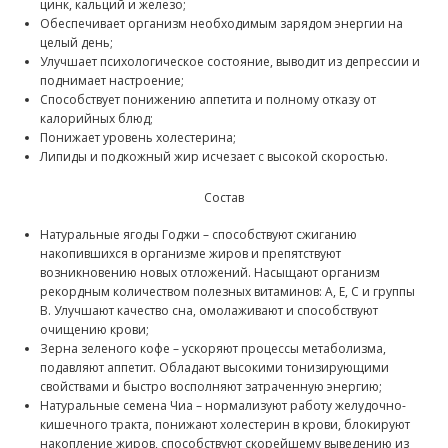
цинк, кальций и железо;
Обеспечивает организм необходимым зарядом энергии на
целый день;
Улучшает психологическое состояние, выводит из депрессии и
поднимает настроение;
Способствует понижению аппетита и полному отказу от
калорийных блюд;
Понижает уровень холестерина;
Липиды и подкожный жир исчезает с высокой скоростью.
Состав
Натуральные ягоды Годжи – способствуют сжиганию
накопившихся в организме жиров и препятствуют
возникновению новых отложений. Насыщают организм
рекордным количеством полезных витаминов: A, E, C и группы
B. Улучшают качество сна, омолаживают и способствуют
очищению крови;
Зерна зеленого кофе – ускоряют процессы метаболизма,
подавляют аппетит. Обладают высокими тонизирующими
свойствами и быстро восполняют затраченную энергию;
Натуральные семена Чиа – нормализуют работу желудочно-
кишечного тракта, понижают холестерин в крови, блокируют
накопление жиров, способствуют скорейшему выведению из