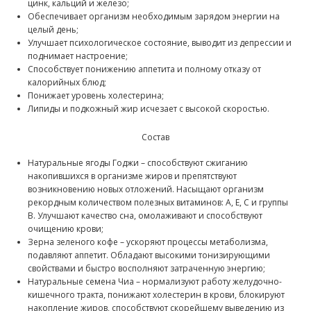
цинк, кальций и железо;
Обеспечивает организм необходимым зарядом энергии на
целый день;
Улучшает психологическое состояние, выводит из депрессии и
поднимает настроение;
Способствует понижению аппетита и полному отказу от
калорийных блюд;
Понижает уровень холестерина;
Липиды и подкожный жир исчезает с высокой скоростью.
Состав
Натуральные ягоды Годжи – способствуют сжиганию
накопившихся в организме жиров и препятствуют
возникновению новых отложений. Насыщают организм
рекордным количеством полезных витаминов: A, E, C и группы
B. Улучшают качество сна, омолаживают и способствуют
очищению крови;
Зерна зеленого кофе – ускоряют процессы метаболизма,
подавляют аппетит. Обладают высокими тонизирующими
свойствами и быстро восполняют затраченную энергию;
Натуральные семена Чиа – нормализуют работу желудочно-
кишечного тракта, понижают холестерин в крови, блокируют
накопление жиров, способствуют скорейшему выведению из