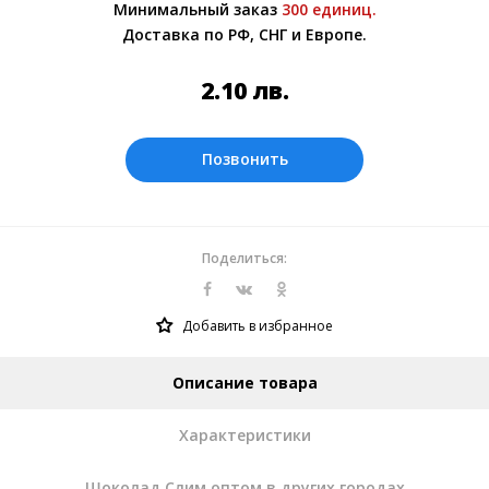
Минимальный заказ
300 единиц.
Более подробно при обсуждении заказа с
Доставка по РФ, СНГ и Европе.
менеджером.
Оплата производится в рублях. Цены на
2.10
лв.
сайте представлены по курсу ЦБ РФ на
10.08.2026. Текущий курс 10 руб.=
0.269175 лв.
Позвонить
Поделиться:
Добавить в избранное
Описание товара
Характеристики
Шоколад Слим оптом в других городах