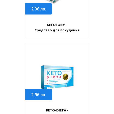
2.96
лв.
KETOFORM -
Средство для похудения
2.96
лв.
KETO-DIETA -