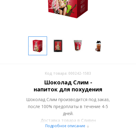
Код товара: 000242-1583
Шоколад Слим -
напиток для похудения
Шоколад Слим производится под заказ,
после 100% предоплаты в течение 4-5
дней.
Доставка товара в Сливен
Подробное описание
осуществляется курьерскими службами
или самовывозом со склада в Москве.