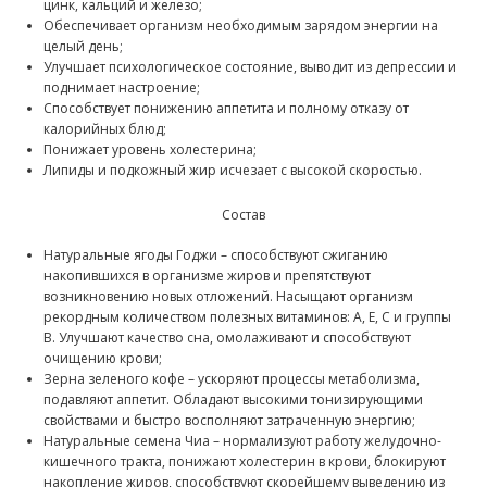
цинк, кальций и железо;
Обеспечивает организм необходимым зарядом энергии на
целый день;
Улучшает психологическое состояние, выводит из депрессии и
поднимает настроение;
Способствует понижению аппетита и полному отказу от
калорийных блюд;
Понижает уровень холестерина;
Липиды и подкожный жир исчезает с высокой скоростью.
Состав
Натуральные ягоды Годжи – способствуют сжиганию
накопившихся в организме жиров и препятствуют
возникновению новых отложений. Насыщают организм
рекордным количеством полезных витаминов: A, E, C и группы
B. Улучшают качество сна, омолаживают и способствуют
очищению крови;
Зерна зеленого кофе – ускоряют процессы метаболизма,
подавляют аппетит. Обладают высокими тонизирующими
свойствами и быстро восполняют затраченную энергию;
Натуральные семена Чиа – нормализуют работу желудочно-
кишечного тракта, понижают холестерин в крови, блокируют
накопление жиров, способствуют скорейшему выведению из