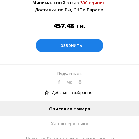
Минимальный заказ
300 единиц.
Более подробно при обсуждении заказа с
Доставка по РФ, СНГ и Европе.
менеджером.
Оплата производится в рублях. Цены на
457.48
тн.
сайте представлены по курсу ЦБ РФ на
08.08.2026. Текущий курс 10 руб.= 58.6517
тн.
Позвонить
Поделиться:
Добавить в избранное
Описание товара
Характеристики
Шоколад Слим оптом в других городах