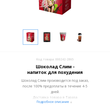
Код товара: 000242-2865
Шоколад Слим -
напиток для похудения
Шоколад Слим производится под заказ,
после 100% предоплаты в течение 4-5
дней.
Доставка товара в Тараза
Подробное описание
осуществляется курьерскими службами
или самовывозом со склада в Москве.