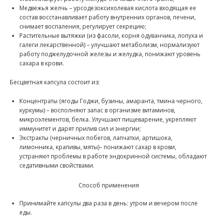
Медвежья желчь – урсодезоксихолевая кислота входящая ее
состав восстанавливает работу внутренних органов, печени,
снимает воспаления, регулирует секрецию;
Растительные вытяжки (из фасоли, корня одуванчика, лопуха и
галеги лекарственной) – улучшают метаболизм, нормализуют
работу поджелудочной железы и желудка, понижают уровень
сахара в крови.
Бесцветная капсула состоит из:
Концентраты (ягоды Годжи, бузины, амаранта, тмина черного,
куркумы) – восполняют запас в организме витаминов,
микроэлементов, белка. Улучшают пищеварение, укрепляют
иммунитет и дарят прилив сил и энергии;
Экстракты (черничных побегов, лапчатки, артишока,
лимонника, крапивы, мяты)– понижают сахар в крови,
устраняют проблемы в работе эндокринной системы, обладают
седативными свойствами.
Способ применения
Принимайте капсулы два раза в день: утром и вечером после
еды.