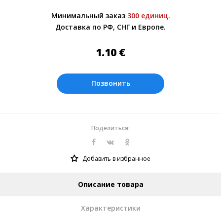
Более подробно при обсуждении заказа с
Минимальный заказ
300 единиц.
менеджером.
Доставка по РФ, СНГ и Европе.
Оплата производится в рублях. Цены на
сайте представлены по курсу ЦБ РФ на
1.10
€
07.08.2026. Текущий курс 10 руб.=
0.137508 €
Позвонить
Поделиться:
Добавить в избранное
Описание товара
Характеристики