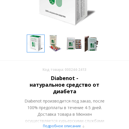
Код товара: 000244-2413
Diabenot -
натуральное средство от
диабета
Diabenot производится под заказ, после
100% предоплаты в течение 4-5 дней.
Доставка товара в Мюнхен
осуществляется курьерскими службами
Подробное описание
или самовывозом со склада в Москве.