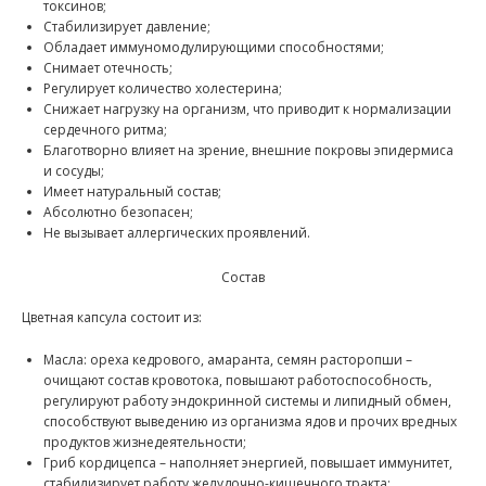
токсинов;
Стабилизирует давление;
Обладает иммуномодулирующими способностями;
Снимает отечность;
Регулирует количество холестерина;
Снижает нагрузку на организм, что приводит к нормализации
сердечного ритма;
Благотворно влияет на зрение, внешние покровы эпидермиса
и сосуды;
Имеет натуральный состав;
Абсолютно безопасен;
Не вызывает аллергических проявлений.
Состав
Цветная капсула состоит из:
Масла: ореха кедрового, амаранта, семян расторопши –
очищают состав кровотока, повышают работоспособность,
регулируют работу эндокринной системы и липидный обмен,
способствуют выведению из организма ядов и прочих вредных
продуктов жизнедеятельности;
Гриб кордицепса – наполняет энергией, повышает иммунитет,
стабилизирует работу желудочно-кишечного тракта;