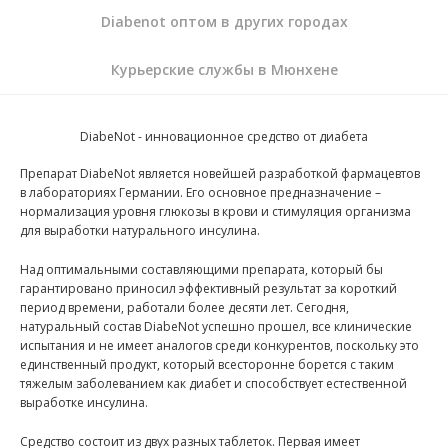
Diabenot оптом в других городах
Курьерские службы в Мюнхене
DiabeNot - инновационное средство от диабета
Препарат DiabeNot является новейшей разработкой фармацевтов
в лабораториях Германии. Его основное предназначение –
нормализация уровня глюкозы в крови и стимуляция организма
для выработки натурального инсулина.
Над оптимальными составляющими препарата, который бы
гарантировано приносил эффективный результат за короткий
период времени, работали более десяти лет. Сегодня,
натуральный состав DiabeNot успешно прошел, все клинические
испытания и не имеет аналогов среди конкурентов, поскольку это
единственный продукт, который всесторонне борется с таким
тяжелым заболеванием как диабет и способствует естественной
выработке инсулина.
Средство состоит из двух разных таблеток. Первая имеет