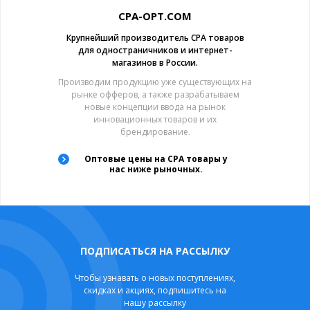
CPA-OPT.COM
Крупнейший производитель CPA товаров
для одностраничников и интернет-
магазинов в России.
Производим продукцию уже существующих на
рынке офферов, а также разрабатываем
новые концепции ввода на рынок
инновационных товаров и их
брендирование.
Оптовые цены на CPA товары у
нас ниже рыночных.
ПОДПИСАТЬСЯ НА РАССЫЛКУ
Чтобы узнавать о новых поступлениях,
скидках и акциях, подпишитесь на
нашу рассылку