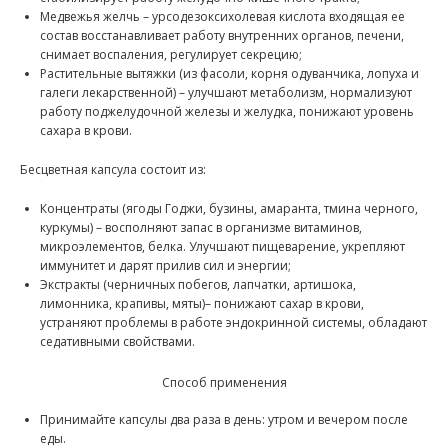
Медвежья желчь – урсодезоксихолевая кислота входящая ее
состав восстанавливает работу внутренних органов, печени,
снимает воспаления, регулирует секрецию;
Растительные вытяжки (из фасоли, корня одуванчика, лопуха и
галеги лекарственной) – улучшают метаболизм, нормализуют
работу поджелудочной железы и желудка, понижают уровень
сахара в крови.
Бесцветная капсула состоит из:
Концентраты (ягоды Годжи, бузины, амаранта, тмина черного,
куркумы) – восполняют запас в организме витаминов,
микроэлементов, белка. Улучшают пищеварение, укрепляют
иммунитет и дарят прилив сил и энергии;
Экстракты (черничных побегов, лапчатки, артишока,
лимонника, крапивы, мяты)– понижают сахар в крови,
устраняют проблемы в работе эндокринной системы, обладают
седативными свойствами.
Способ применения
Принимайте капсулы два раза в день: утром и вечером после
еды.