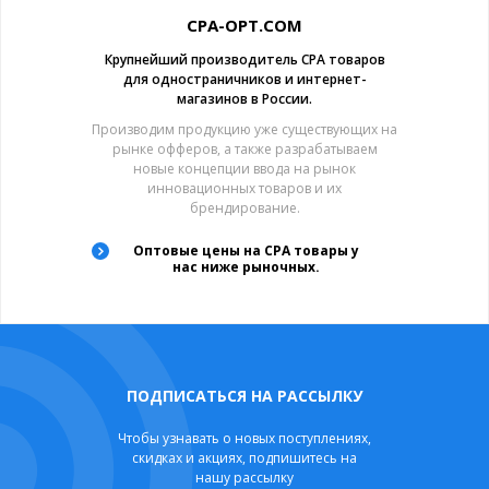
CPA-OPT.COM
Крупнейший производитель CPA товаров
для одностраничников и интернет-
магазинов в России.
Производим продукцию уже существующих на
рынке офферов, а также разрабатываем
новые концепции ввода на рынок
инновационных товаров и их
брендирование.
Оптовые цены на CPA товары у
нас ниже рыночных.
ПОДПИСАТЬСЯ НА РАССЫЛКУ
Чтобы узнавать о новых поступлениях,
скидках и акциях, подпишитесь на
нашу рассылку