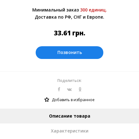
Более подробно при обсуждении заказа с
Минимальный заказ
300 единиц.
менеджером.
Доставка по РФ, СНГ и Европе.
Оплата производится в рублях. Цены на
сайте представлены по курсу ЦБ РФ на
33.61
грн.
08.08.2026. Текущий курс 10 руб.= 4.20154
грн.
Позвонить
Поделиться:
Добавить в избранное
Описание товара
Характеристики