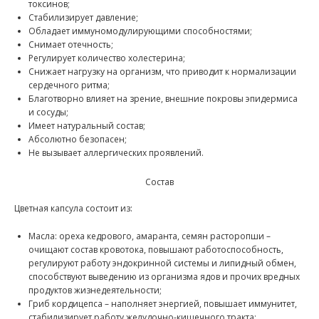
токсинов;
Стабилизирует давление;
Обладает иммуномодулирующими способностями;
Снимает отечность;
Регулирует количество холестерина;
Снижает нагрузку на организм, что приводит к нормализации
сердечного ритма;
Благотворно влияет на зрение, внешние покровы эпидермиса
и сосуды;
Имеет натуральный состав;
Абсолютно безопасен;
Не вызывает аллергических проявлений.
Состав
Цветная капсула состоит из:
Масла: ореха кедрового, амаранта, семян расторопши –
очищают состав кровотока, повышают работоспособность,
регулируют работу эндокринной системы и липидный обмен,
способствуют выведению из организма ядов и прочих вредных
продуктов жизнедеятельности;
Гриб кордицепса – наполняет энергией, повышает иммунитет,
стабилизирует работу желудочно-кишечного тракта;