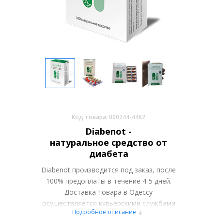
Код товара: 000244-4462
Diabenot -
натуральное средство от
диабета
Diabenot производится под заказ, после
100% предоплаты в течение 4-5 дней.
Доставка товара в Одессу
осуществляется курьерскими службами
Подробное описание
или самовывозом со склада в Москве.