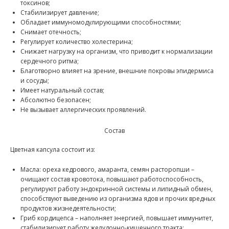
токсинов;
Стабилизирует давление;
Обладает иммуномодулирующими способностями;
Снимает отечность;
Регулирует количество холестерина;
Снижает нагрузку на организм, что приводит к нормализации
сердечного ритма;
Благотворно влияет на зрение, внешние покровы эпидермиса
и сосуды;
Имеет натуральный состав;
Абсолютно безопасен;
Не вызывает аллергических проявлений.
Состав
Цветная капсула состоит из:
Масла: ореха кедрового, амаранта, семян расторопши –
очищают состав кровотока, повышают работоспособность,
регулируют работу эндокринной системы и липидный обмен,
способствуют выведению из организма ядов и прочих вредных
продуктов жизнедеятельности;
Гриб кордицепса – наполняет энергией, повышает иммунитет,
стабилизирует работу желудочно-кишечного тракта;