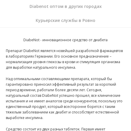
Diabenot оптом в других городах
Курьерские службы в Ровно
DiabeNot - инновационное средство от диабета
Препарат DiabeNot является новейшей разработкой фармацевтов
в лабораториях Германии. Его основное предназначение –
нормализация уровня глюкозы в крови и стимуляция организма
для выработки натурального инсулина.
Над оптимальными составляющими препарата, который бы
гарантировано приносил эффективный результат за короткий
период времени, работали более десяти лет. Сегодня,
натуральный состав DiabeNot успешно прошел, все клинические
испытания и не имеет аналогов среди конкурентов, поскольку это
единственный продукт, который всесторонне борется с таким
тяжелым заболеванием как диабет и способствует естественной
выработке инсулина.
Средство состоит из двух разных таблеток. Первая имеет