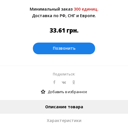
Более подробно при обсуждении заказа с
Минимальный заказ
300 единиц.
менеджером.
Доставка по РФ, СНГ и Европе.
Оплата производится в рублях. Цены на
сайте представлены по курсу ЦБ РФ на
33.61
грн.
10.08.2026. Текущий курс 10 руб.= 4.20154
грн.
Позвонить
Поделиться:
Добавить в избранное
Описание товара
Характеристики