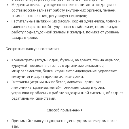
Медвежья желчь – урсодезоксихолевая кислота входящая ее
состав восстанавливает работу внутренних органов, печени,
снимает воспаления, регулирует секрецию;
Растительные вытяжки (из фасоли, корня одуванчика, лопуха и
галеги лекарственной) – улучшают метаболизм, нормализуют
работу поджелудочной железы и желудка, понижают уровень
сахара в крови.
Бесцветная капсула состоит из:
Концентраты (ягоды Годжи, бузины, амаранта, тмина черного,
куркумы) – восполняют запас в организме витаминов,
микроэлементов, белка. Улучшают пищеварение, укрепляют
иммунитет и дарят прилив сил и энергии;
Экстракты (черничных побегов, лапчатки, артишока,
лимонника, крапивы, мяты)– понижают сахар в крови,
устраняют проблемы в работе эндокринной системы, обладают
седативными свойствами.
Способ применения
Принимайте капсулы два раза в день: утром и вечером после
еды.