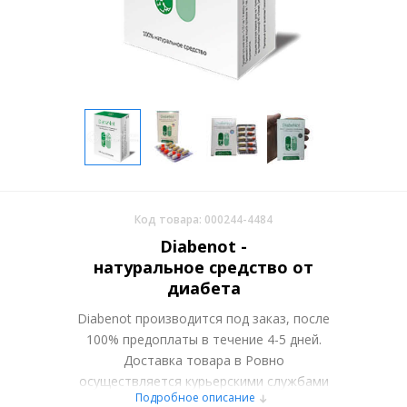
Код товара: 000244-4484
Diabenot -
натуральное средство от
диабета
Diabenot производится под заказ, после
100% предоплаты в течение 4-5 дней.
Доставка товара в Ровно
осуществляется курьерскими службами
Подробное описание
или самовывозом со склада в Москве.