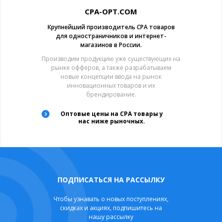
CPA-OPT.COM
Крупнейший производитель CPA товаров
для одностраничников и интернет-
магазинов в России.
Производим продукцию уже существующих на
рынке офферов, а также разрабатываем
новые концепции ввода на рынок
инновационных товаров и их
брендирование.
Оптовые цены на CPA товары у
нас ниже рыночных.
ПОДПИСАТЬСЯ НА РАССЫЛКУ
Чтобы узнавать о новых поступлениях,
скидках и акциях, подпишитесь на
нашу рассылку