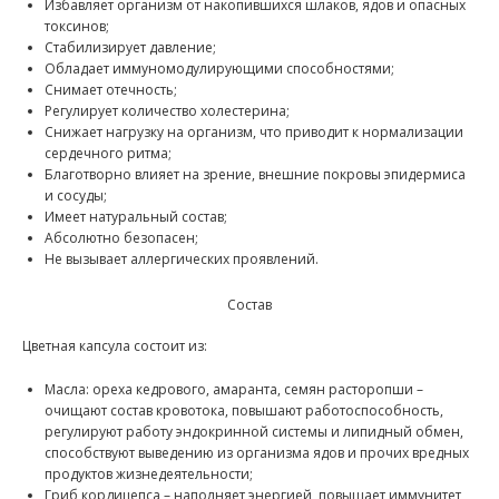
Избавляет организм от накопившихся шлаков, ядов и опасных
токсинов;
Стабилизирует давление;
Обладает иммуномодулирующими способностями;
Снимает отечность;
Регулирует количество холестерина;
Снижает нагрузку на организм, что приводит к нормализации
сердечного ритма;
Благотворно влияет на зрение, внешние покровы эпидермиса
и сосуды;
Имеет натуральный состав;
Абсолютно безопасен;
Не вызывает аллергических проявлений.
Состав
Цветная капсула состоит из:
Масла: ореха кедрового, амаранта, семян расторопши –
очищают состав кровотока, повышают работоспособность,
регулируют работу эндокринной системы и липидный обмен,
способствуют выведению из организма ядов и прочих вредных
продуктов жизнедеятельности;
Гриб кордицепса – наполняет энергией, повышает иммунитет,