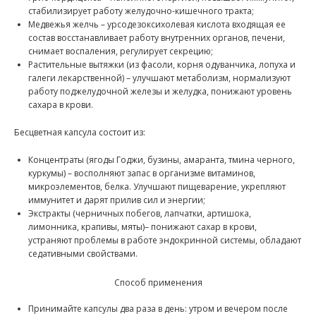
стабилизирует работу желудочно-кишечного тракта;
Медвежья желчь – урсодезоксихолевая кислота входящая ее
состав восстанавливает работу внутренних органов, печени,
снимает воспаления, регулирует секрецию;
Растительные вытяжки (из фасоли, корня одуванчика, лопуха и
галеги лекарственной) – улучшают метаболизм, нормализуют
работу поджелудочной железы и желудка, понижают уровень
сахара в крови.
Бесцветная капсула состоит из:
Концентраты (ягоды Годжи, бузины, амаранта, тмина черного,
куркумы) – восполняют запас в организме витаминов,
микроэлементов, белка. Улучшают пищеварение, укрепляют
иммунитет и дарят прилив сил и энергии;
Экстракты (черничных побегов, лапчатки, артишока,
лимонника, крапивы, мяты)– понижают сахар в крови,
устраняют проблемы в работе эндокринной системы, обладают
седативными свойствами.
Способ применения
Принимайте капсулы два раза в день: утром и вечером после