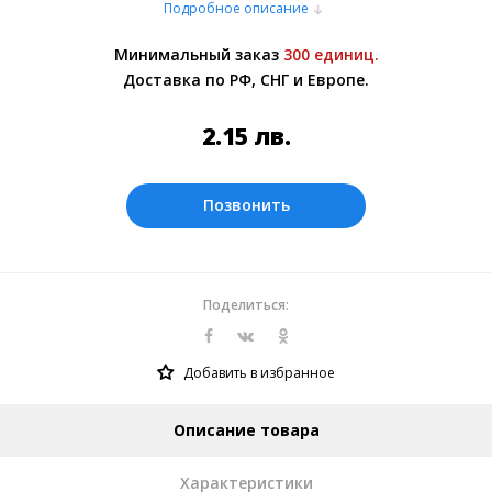
Подробное описание
или самовывозом со склада в Москве.
Более подробно при обсуждении заказа с
Минимальный заказ
300 единиц.
менеджером.
Доставка по РФ, СНГ и Европе.
Оплата производится в рублях. Цены на
сайте представлены по курсу ЦБ РФ на
2.15
лв.
08.08.2026. Текущий курс 10 руб.=
0.269175 лв.
Позвонить
Поделиться:
Добавить в избранное
Описание товара
Характеристики