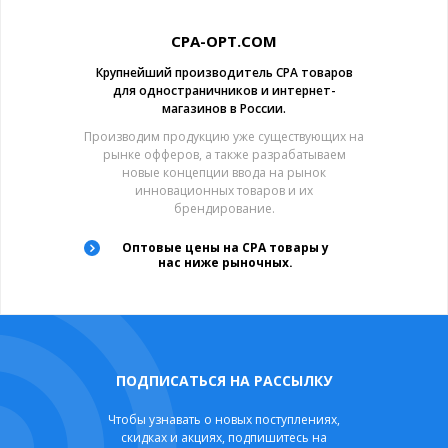
CPA-OPT.COM
Крупнейший производитель CPA товаров
для одностраничников и интернет-
магазинов в России.
Производим продукцию уже существующих на
рынке офферов, а также разрабатываем
новые концепции ввода на рынок
инновационных товаров и их
брендирование.
Оптовые цены на CPA товары у
нас ниже рыночных.
ПОДПИСАТЬСЯ НА РАССЫЛКУ
Чтобы узнавать о новых поступлениях,
скидках и акциях, подпишитесь на