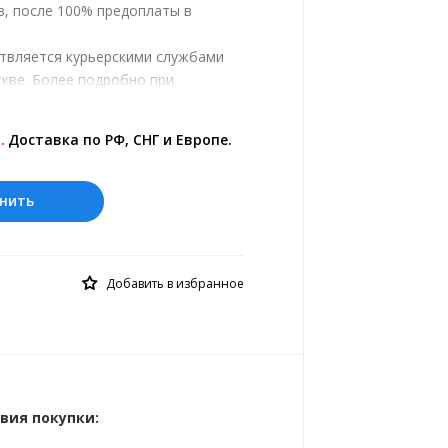
з, после 100% предоплаты в
ствляется курьерскими службами
кве. Более подробно при
.
ены на сайте представлены по
.
Доставка по РФ, СНГ и Европе.
 курс 10 руб.= 58.6517 тн.
нить
Добавить в избранное
вия покупки: