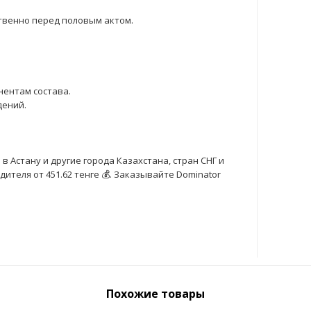
твенно перед половым актом.
ентам состава.
дений.
в Астану и другие города Казахстана, стран СНГ и
ителя от 451.62 тенге 💰. Заказывайте Dominator
Похожие товары