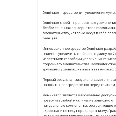
Dominator – средство для увеличения мужск
Dominator спрей – препарат для увеличени
безболезненная альтернатива гормональн
вмешательству, которые несут в себе опа
реакций.
Инновационное средство Dominator разраб
надежно увеличить свой член в длину до 7
известными способами увеличения генитал
стороннего вмешательства. Dominator спр
домашних условиях, не вызывает никаких 
Первый результат визуально заметен посл
наносить непосредственно перед соитием,
Доминатор является максимально доступны
позволить любой мужчина, не зависимо от 
натуральные компоненты, составляющие ос
здоровья, и не несут вреда организму. Гр
не только увеличивают орган, но и полож