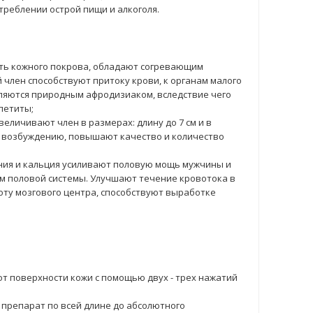
треблении острой пищи и алкоголя.
ть кожного покрова, обладают согревающим
 член способствуют притоку крови, к органам малого
вляются природным афродизиаком, вследствие чего
петиты;
величивают член в размерах: длину до 7 см и в
у возбуждению, повышают качество и количество
гния и кальция усиливают половую мощь мужчины и
м половой системы. Улучшают течение кровотока в
оту мозгового центра, способствуют выработке
 от поверхности кожи с помощью двух - трех нажатий
препарат по всей длине до абсолютного