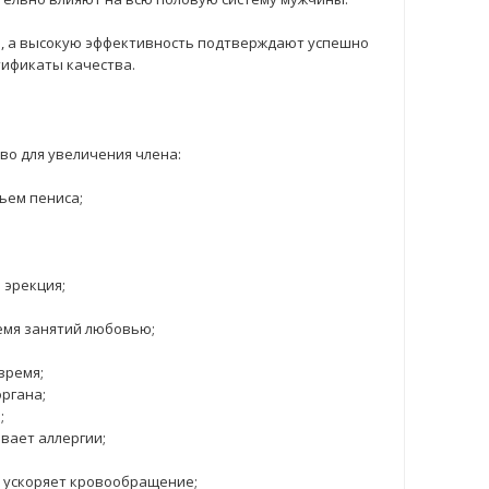
, а высокую эффективность подтверждают успешно
тификаты качества.
во для увеличения члена:
ъем пениса;
 эрекция;
емя занятий любовью;
время;
ргана;
;
вает аллергии;
, ускоряет кровообращение;