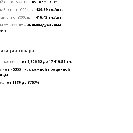
й опт от 500 шт. -
451.62 тн./шт.
ий опт от 1000 шт. -
439.89 тн./шт.
ый опт от 3000 шт. -
416.43 тн./шт.
 от 5000 шт. -
индивидуальные
вия
изация товара:
чная цена -
от 5,806.52 до 17,419.55 тн.
а -
от ~5355 тн. с каждой проданной
ницы
нка-
от 1186 до 3757%