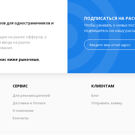
ПОДПИСАТЬСЯ НА РА
ров для одностраничников и
Чтобы узнавать о новых пос
подпишитесь на нашу расс
щих на рынке офферов, а
 ввода на рынок
ование.
 нас ниже рыночных.
СЕРВИС
КЛИЕНТАМ
Для рекламодателей
Блог
Доставка и Оплата
Отправить заявку
О компании
Контакты