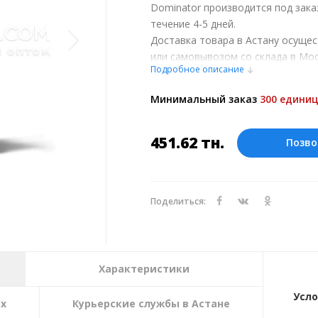
Dominator производится под зака
течение 4-5 дней.
Доставка товара в Астану осуще
или самовывозом со склада в Мос
Подробное описание
обсуждении заказа с менеджером
Оплата производится в рублях. Ц
Минимальный заказ
300 единиц
курсу ЦБ РФ на 07.08.2026. Текущий
451.62
тн.
Позво
Поделиться:
Характеристики
Усло
ах
Курьерские службы в Астане