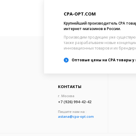
CPA-OPT.COM
Крупнейший производитель CPA това
интернет-магазинов в России.
Производим продукцию уже существую
также разрабатываем новые концепции
инновационных товаров и их брендир
Оптовые цены на CPA товары у
КОНТАКТЫ
г. Москва
+7 (926) 994-42-42
Пишите нам на :
astana@cpa-opt.com