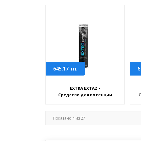
645.17
тн.
6
EXTRA EXTAZ -
Средство для потенции
С
Показано
4
из
27