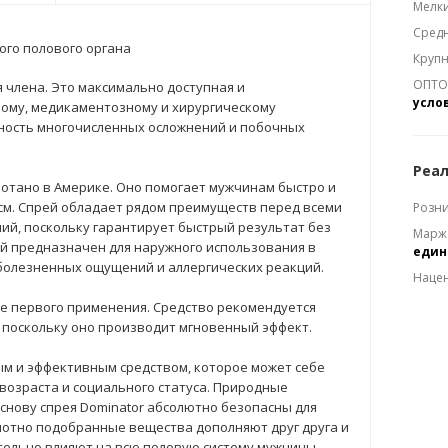
Мелки
Средн
ого полового органа
Крупн
ОПТОМ
я члена. Это максимально доступная и
усло
ому, медикаментозному и хирургическому
сность многочисленных осложнений и побочных
Реал
отано в Америке. Оно помогает мужчинам быстро и
 см. Спрей обладает рядом преимуществ перед всеми
Розни
ий, поскольку гарантирует быстрый результат без
Марж
ей предназначен для наружного использования в
еди
болезненных ощущений и аллергических реакций.
Наце
е первого применения. Средство рекомендуется
 поскольку оно производит мгновенный эффект.
м и эффективным средством, которое может себе
возраста и социального статуса. Природные
нову спрея Dominator абсолютно безопасны для
амотно подобранные вещества дополняют друг друга и
ительно влияют на всю половую систему мужчины.