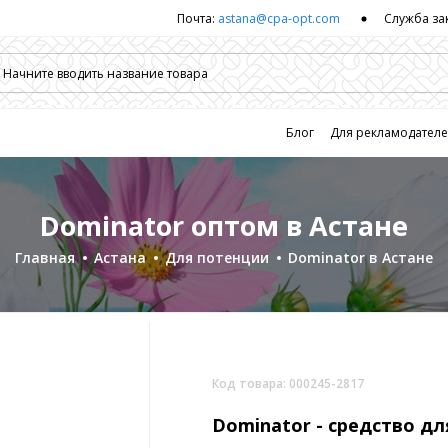
Почта:
astana@cpa-opt.com
Служба за
Блог
Для рекламодател
Dominator оптом в Астане
Главная
Астана
Для потенции
Dominator в Астане
Код товара: 000245-2817
Dominator -
средство дл