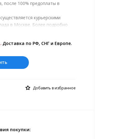
з, после 100% предоплаты в
осуществляется курьерскими
лада в Москве. Более подробно
ром.
ены на сайте представлены по
.
Доставка по РФ, СНГ и Европе.
 курс 10 руб.= 0.328618 руб.
ить
Добавить в избранное
вия покупки: