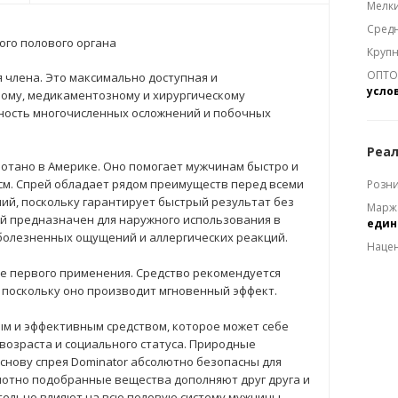
Мелки
Средн
ого полового органа
Крупн
ОПТОМ
я члена. Это максимально доступная и
усло
ому, медикаментозному и хирургическому
сность многочисленных осложнений и побочных
Реал
отано в Америке. Оно помогает мужчинам быстро и
 см. Спрей обладает рядом преимуществ перед всеми
Розни
ий, поскольку гарантирует быстрый результат без
Марж
ей предназначен для наружного использования в
еди
болезненных ощущений и аллергических реакций.
Наце
е первого применения. Средство рекомендуется
 поскольку оно производит мгновенный эффект.
м и эффективным средством, которое может себе
возраста и социального статуса. Природные
нову спрея Dominator абсолютно безопасны для
амотно подобранные вещества дополняют друг друга и
ительно влияют на всю половую систему мужчины.