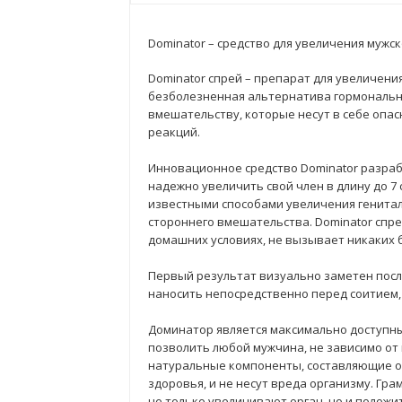
Dominator – средство для увеличения мужск
Dominator спрей – препарат для увеличени
безболезненная альтернатива гормональн
вмешательству, которые несут в себе опа
реакций.
Инновационное средство Dominator разраб
надежно увеличить свой член в длину до 7
известными способами увеличения генитал
стороннего вмешательства. Dominator спр
домашних условиях, не вызывает никаких 
Первый результат визуально заметен посл
наносить непосредственно перед соитием,
Доминатор является максимально доступны
позволить любой мужчина, не зависимо от 
натуральные компоненты, составляющие ос
здоровья, и не несут вреда организму. Гр
не только увеличивают орган, но и полож