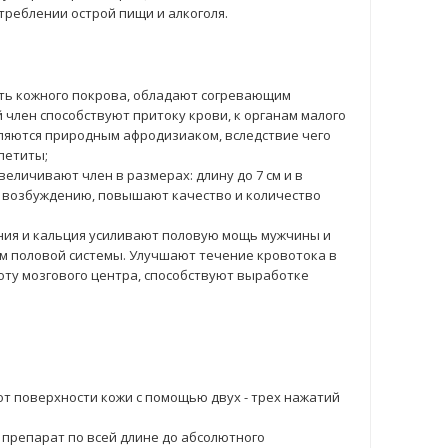
треблении острой пищи и алкоголя.
ть кожного покрова, обладают согревающим
 член способствуют притоку крови, к органам малого
вляются природным афродизиаком, вследствие чего
петиты;
величивают член в размерах: длину до 7 см и в
у возбуждению, повышают качество и количество
гния и кальция усиливают половую мощь мужчины и
м половой системы. Улучшают течение кровотока в
оту мозгового центра, способствуют выработке
 от поверхности кожи с помощью двух - трех нажатий
препарат по всей длине до абсолютного