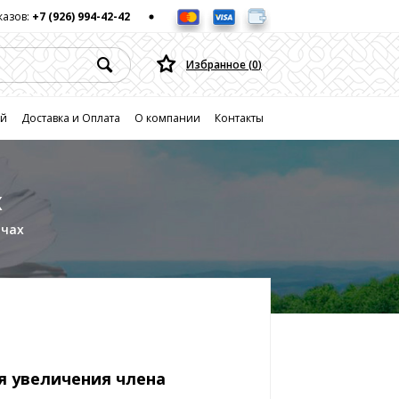
казов:
+7 (926) 994-42-42
Избранное (
0
)
ей
Доставка и Оплата
О компании
Контакты
х
ичах
я увеличения члена