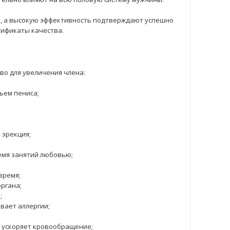
, а высокую эффективность подтверждают успешно
тификаты качества.
во для увеличения члена:
ъем пениса;
 эрекция;
емя занятий любовью;
время;
ргана;
;
вает аллергии;
, ускоряет кровообращение;