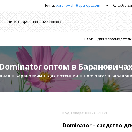
Почта:
baranovichi@cpa-opt.com
Служба за
Блог
Для рекламодател
Dominator оптом в Барановича
вная
Барановичи
Для потенции
Dominator в Баранов
Код товара: 000245-1371
Dominator -
средство дл