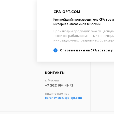
CPA-OPT.COM
Крупнейший производитель CPA това
интернет-магазинов в России.
Производим продукцию уже существую
также разрабатываем новые концепции
инновационных товаров и их брендир
Оптовые цены на CPA товары у
КОНТАКТЫ
г. Москва
+7 (926) 994-42-42
Пишите нам на :
baranovichi@cpa-opt.com