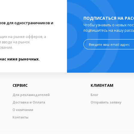
ПОДПИСАТЬСЯ НА РА
ров для одностраничников и
Чтобы узнавать о новых пос
подпишитесь на нашу расс
щих на рынке офферов, а
 ввода на рынок
ование.
 нас ниже рыночных.
СЕРВИС
КЛИЕНТАМ
Для рекламодателей
Блог
Доставка и Оплата
Отправить заявку
О компании
Контакты