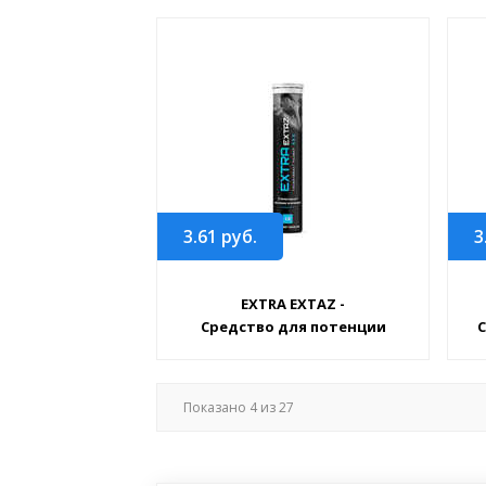
3.61
руб.
3
EXTRA EXTAZ -
Средство для потенции
С
Показано
4
из
27