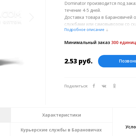
Dominator производится под зака
течение 4-5 дней.
Доставка товара в Барановичей 
службами или самовывозом со ск
Подробное описание
при обсуждении заказа с менедже
Оплата производится в рублях. Ц
Минимальный заказ
300 единиц
курсу ЦБ РФ на 09.08.2026. Текущий
2.53
руб.
Позвон
Поделиться:
Характеристики
Усло
Курьерские службы в Барановичах