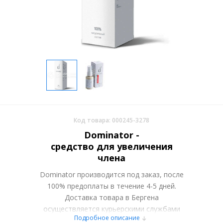
Код товара: 000245-3278
Dominator -
средство для увеличения
члена
Dominator производится под заказ, после
100% предоплаты в течение 4-5 дней.
Доставка товара в Бергена
осуществляется курьерскими службами
Подробное описание
или самовывозом со склада в Москве.