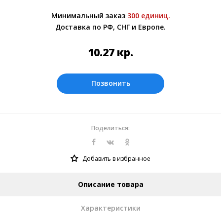
Более подробно при обсуждении заказа с
Минимальный заказ
300 единиц.
менеджером.
Доставка по РФ, СНГ и Европе.
Оплата производится в рублях. Цены на
сайте представлены по курсу ЦБ РФ на
10.27
кр.
07.08.2026. Текущий курс 10 руб.= 1.33426
кр.
Позвонить
Поделиться:
Добавить в избранное
Описание товара
Характеристики