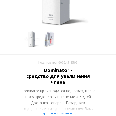
Код товара: 000245-1595
Dominator -
средство для увеличения
члена
Dominator производится под заказ, после
100% предоплаты в течение 4-5 дней.
Доставка товара в Пазарджик
осуществляется курьерскими службами
Подробное описание
или самовывозом со склада в Москве.