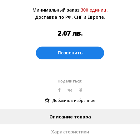
Более подробно при обсуждении заказа с
Минимальный заказ
300 единиц.
менеджером.
Доставка по РФ, СНГ и Европе.
Оплата производится в рублях. Цены на
сайте представлены по курсу ЦБ РФ на
2.07
лв.
08.08.2026. Текущий курс 10 руб.=
0.269175 лв.
Позвонить
Поделиться:
Добавить в избранное
Описание товара
Характеристики