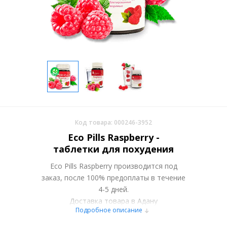
Код товара: 000246-3952
Eco Pills Raspberry -
таблетки для похудения
Eco Pills Raspberry производится под
заказ, после 100% предоплаты в течение
4-5 дней.
Доставка товара в Адану
Подробное описание
осуществляется курьерскими службами
или самовывозом со склада в Москве.