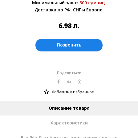
Минимальный заказ
300 единиц.
Более подробно при обсуждении заказа с
Доставка по РФ, СНГ и Европе.
менеджером.
Оплата производится в рублях. Цены на
6.98
л.
сайте представлены по курсу ЦБ РФ на
08.08.2026. Текущий курс 10 руб.=
0.873012 л.
Позвонить
Поделиться:
Добавить в избранное
Описание товара
Характеристики
Eco Pills Raspberry оптом в других городах