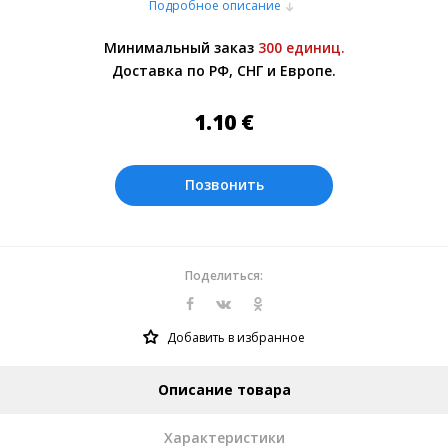
Подробное описание
осуществляется курьерскими службами
или самовывозом со склада в Москве.
Минимальный заказ
300 единиц.
Более подробно при обсуждении заказа с
Доставка по РФ, СНГ и Европе.
менеджером.
Оплата производится в рублях. Цены на
1.10
€
сайте представлены по курсу ЦБ РФ на
09.08.2026. Текущий курс 10 руб.=
0.137508 €
Позвонить
Поделиться:
Добавить в избранное
Описание товара
Характеристики