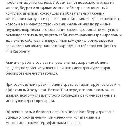
проблемных участках тела. Избавиться от подкожного жира на
животе, бедрах и ягодицах можно соблюдая полноценный
комплекс действий, состоящий из обязательных тяжелых
физических нагрузок и правильного питания. Но для тех женщин,
которые не имеют достаточно сил, желания или по причине
неудовлетворительного состояния своего здоровья не могут всю
оставшуюся жизнь подвергать себя изматывающим тренировкам и
тщательно соблюдать диету, считая каждую калорию, имеется
великолепная альтернатива в виде вкусных таблеток-конфет Eco
Pills Raspberry.
Активная работа состава направлена на ускорение обмена
веществ, подавление усвоения лишних липидов и углеводов,
блокирование чувства голода.
При соблюдении правил приема средство гарантирует быстрый и
эффективный результат. Важно! При передозировке возможна
диарея, поэтому следует строго соблюдать рекомендованные в
инструкции дозы препарата.
Эффективность и безопасность Эко Пиллс Распберри доказана
успешно пройденными клиническими испытаниями и
многочисленными сертификатами качества.