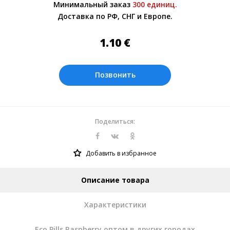
Минимальный заказ
300 единиц.
Более подробно при обсуждении заказа с
Доставка по РФ, СНГ и Европе.
менеджером.
Оплата производится в рублях. Цены на
1.10
€
сайте представлены по курсу ЦБ РФ на
08.08.2026. Текущий курс 10 руб.=
0.137508 €
Позвонить
Поделиться:
Добавить в избранное
Описание товара
Характеристики
Eco Pills Raspberry оптом в других городах