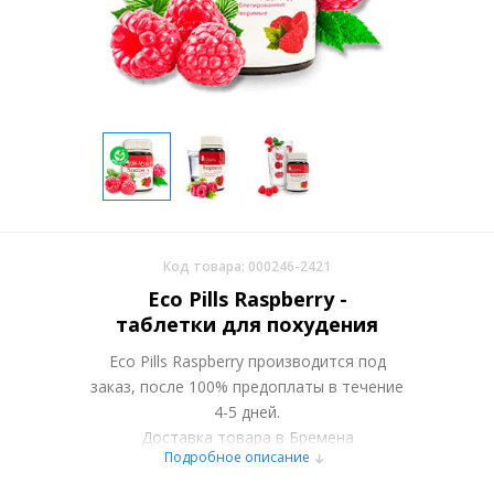
Код товара: 000246-2421
Eco Pills Raspberry -
таблетки для похудения
Eco Pills Raspberry производится под
заказ, после 100% предоплаты в течение
4-5 дней.
Доставка товара в Бремена
Подробное описание
осуществляется курьерскими службами
или самовывозом со склада в Москве.