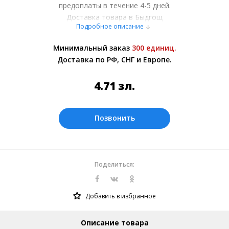
предоплаты в течение 4-5 дней.
Доставка товара в Быдгощ
Подробное описание
осуществляется курьерскими службами
или самовывозом со склада в Москве.
Минимальный заказ
300 единиц.
Более подробно при обсуждении заказа с
Доставка по РФ, СНГ и Европе.
менеджером.
Оплата производится в рублях. Цены на
4.71
зл.
сайте представлены по курсу ЦБ РФ на
08.08.2026. Текущий курс 10 руб.=
0.588984 зл.
Позвонить
Поделиться:
Добавить в избранное
Описание товара