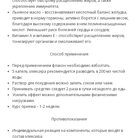
способствует быстрому расщеплению жиров, а также
укреплению иммунитета;
Льняное масло – восстанавливает кислотный баланс желудка,
приводит в норму гормоны, активно борется с лишним весом,
благодаря высокому содержанию в нем полиненасыщенных
кислот. Уменьшает риск болезней сердца и сосудов;
Витамин А и витамин Е – способствуют расщеплению жиров,
тонизируют организм и омолаживают его.
Способ применения
Перед применением флакон необходимо взболтать.
5 капель эликсира рекомендуется разводить в 200 мл чистой
воды.
Раствор для похудения можно запить соком или чаем.
Принимать средство следует 2 раза в сутки незадолго до еды.
Усилить эффект можно дополнительными физическими
нагрузками.
Курс приема – 1-2 недели.
Противопоказания
Индивидуальная реакция на компоненты, которые входят в
состав эликсира.