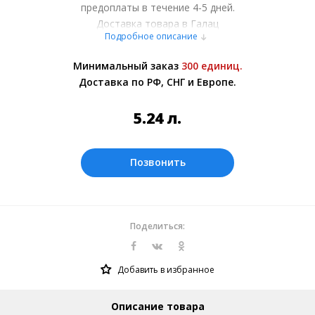
предоплаты в течение 4-5 дней.
Доставка товара в Галац
Подробное описание
осуществляется курьерскими службами
или самовывозом со склада в Москве.
Минимальный заказ
300 единиц.
Более подробно при обсуждении заказа с
Доставка по РФ, СНГ и Европе.
менеджером.
Оплата производится в рублях. Цены на
5.24
л.
сайте представлены по курсу ЦБ РФ на
09.08.2026. Текущий курс 10 руб.=
0.655166 л.
Позвонить
Поделиться:
Добавить в избранное
Описание товара