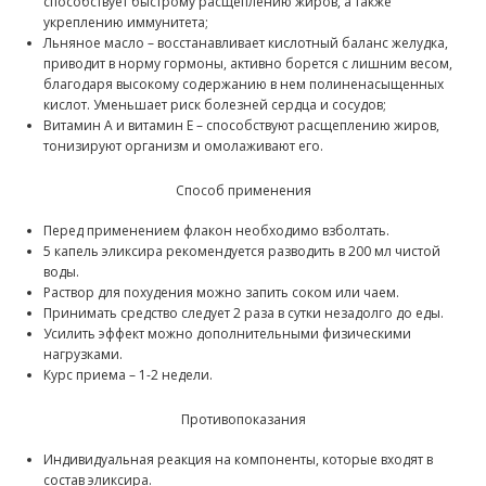
способствует быстрому расщеплению жиров, а также
укреплению иммунитета;
Льняное масло – восстанавливает кислотный баланс желудка,
приводит в норму гормоны, активно борется с лишним весом,
благодаря высокому содержанию в нем полиненасыщенных
кислот. Уменьшает риск болезней сердца и сосудов;
Витамин А и витамин Е – способствуют расщеплению жиров,
тонизируют организм и омолаживают его.
Способ применения
Перед применением флакон необходимо взболтать.
5 капель эликсира рекомендуется разводить в 200 мл чистой
воды.
Раствор для похудения можно запить соком или чаем.
Принимать средство следует 2 раза в сутки незадолго до еды.
Усилить эффект можно дополнительными физическими
нагрузками.
Курс приема – 1-2 недели.
Противопоказания
Индивидуальная реакция на компоненты, которые входят в
состав эликсира.