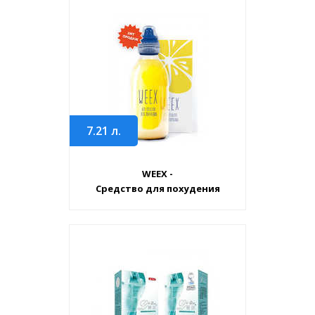
7.21
л.
WEEX -
Средство для похудения