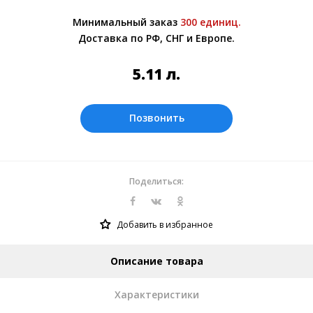
Более подробно при обсуждении заказа с
Минимальный заказ
300 единиц.
менеджером.
Доставка по РФ, СНГ и Европе.
Оплата производится в рублях. Цены на
сайте представлены по курсу ЦБ РФ на
5.11
л.
10.08.2026. Текущий курс 10 руб.=
0.655166 л.
Позвонить
Поделиться:
Добавить в избранное
Описание товара
Характеристики