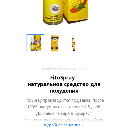
Код товара: 000248-3368
FitoSpray -
натуральное средство для
похудения
FitoSpray производится под заказ, после
100% предоплаты в течение 4-5 дней.
Доставка товара в Бухарест
осуществляется курьерскими службами
Подробное описание
или самовывозом со склада в Москве.