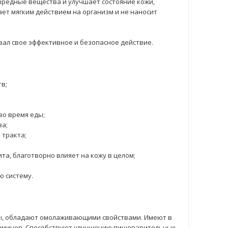
вредные вещества и улучшает состояние кожи,
ет мягким действием на организм и не наносит
азал свое эффективное и безопасное действие.
в;
во время еды;
ва;
 тракта;
та, благотворно влияет на кожу в целом;
 систему.
ры, обладают омолаживающими свойствами. Имеют в
таминов. Способствуют улучшению пищеварительных