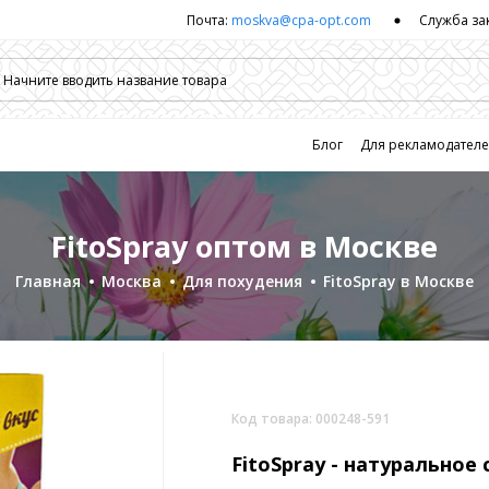
Почта:
moskva@cpa-opt.com
Служба за
Блог
Для рекламодател
FitoSpray оптом в Москве
Главная
Москва
Для похудения
FitoSpray в Москве
Код товара: 000248-591
FitoSpray -
натуральное 