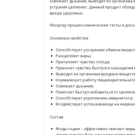
освежает дыхание, выводит из организма 
устраняя целлюлит. Данный продукт облада
вреда здоровью.
Fitospray прошел клинические тесты и док
Основные свойства
Способствует ускорению обмена вещест
Расщепляет жиры;
Притупляет чувство голода;
Приносит чувство быстрого насыщения 
Выводит из организма вредные вещест
Нормализует работу пищеварительного
Освежает дыхание;
Помогает быстро избавиться от целлюли
Способствует укреплению иммунитета;
Воздействует успокаивающе на нервную
Состав
Ягоды годжи – эффективно сжигают жи
своем составе большое количество ви