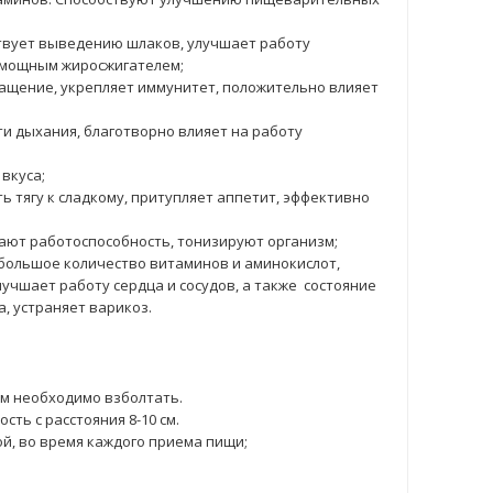
ствует выведению шлаков, улучшает работу
я мощным жиросжигателем;
ащение, укрепляет иммунитет, положительно влияет
ти дыхания, благотворно влияет на работу
вкуса;
ь тягу к сладкому, притупляет аппетит, эффективно
ают работоспособность, тонизируют организм;
 большое количество витаминов и аминокислот,
лучшает работу сердца и сосудов, а также состояние
, устраняет варикоз.
м необходимо взболтать.
сть с расстояния 8-10 см.
й, во время каждого приема пищи;