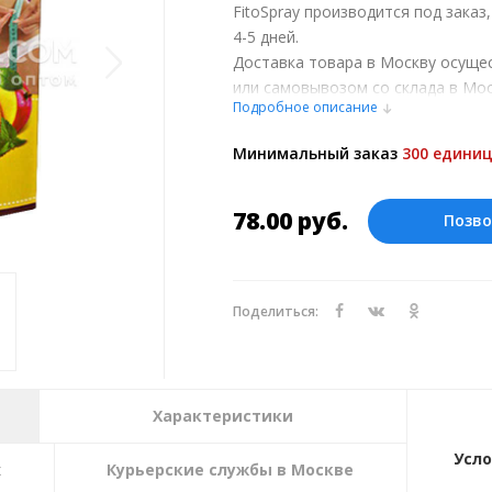
FitoSpray производится под заказ
4-5 дней.
Доставка товара в Москву осуще
или самовывозом со склада в Мос
Подробное описание
обсуждении заказа с менеджером
Оплата производится в рублях.
Минимальный заказ
300 единиц
78.00
руб.
Позво
Поделиться:
Характеристики
Усло
х
Курьерские службы в Москве