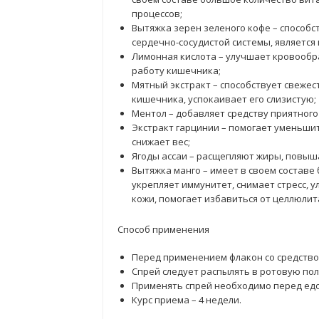
процессов;
Вытяжка зерен зеленого кофе – способ
сердечно-сосудистой системы, являетс
Лимонная кислота – улучшает кровообр
работу кишечника;
Мятный экстракт – способствует свежес
кишечника, успокаивает его слизистую;
Ментол – добавляет средству приятного 
Экстракт гарцинии – помогает уменьшит
снижает вес;
Ягоды ассаи – расщепляют жиры, повыш
Вытяжка манго – имеет в своем составе
укрепляет иммунитет, снимает стресс, у
кожи, помогает избавиться от целлюлита
Способ применения
Перед применением флакон со средство
Спрей следует распылять в ротовую поло
Применять спрей необходимо перед едо
Курс приема – 4 недели.