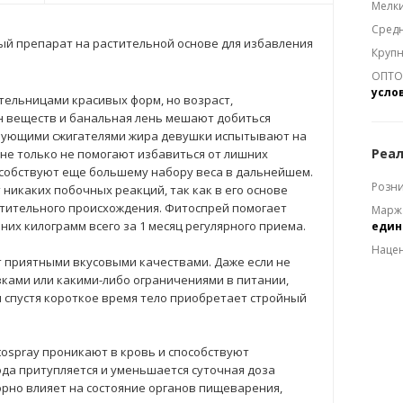
Мелки
Средн
ный препарат на растительной основе для избавления
Крупн
ОПТОМ
усло
ельницами красивых форм, но возраст,
 веществ и банальная лень мешают добиться
твующими сжигателями жира девушки испытывают на
Реал
не только не помогают избавиться от лишних
особствуют еще большему набору веса в дальнейшем.
Розни
 никаких побочных реакций, так как в его основе
тительного происхождения. Фитоспрей помогает
Марж
шних килограмм всего за 1 месяц регулярного приема.
еди
Наце
т приятными вкусовыми качествами. Даже если не
зками или какими-либо ограничениями в питании,
и спустя короткое время тело приобретает стройный
tospray проникают в кровь и способствуют
ода притупляется и уменьшается суточная доза
ворно влияет на состояние органов пищеварения,