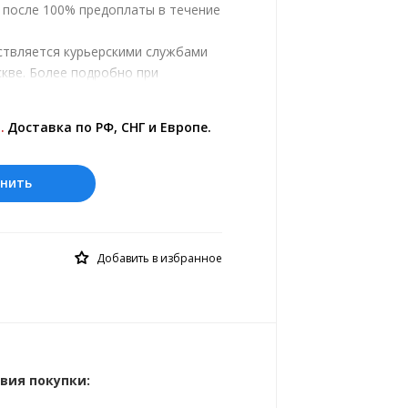
, после 100% предоплаты в течение
ствляется курьерскими службами
кве. Более подробно при
.
.
Доставка по РФ, СНГ и Европе.
нить
Добавить в избранное
вия покупки: