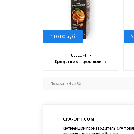
110.00
руб.
5
CELLUFIT -
Средство от целлюлита
Показано
4
из
38
CPA-OPT.COM
Крупнейший производитель CPA това
интернет-магазинов в России.