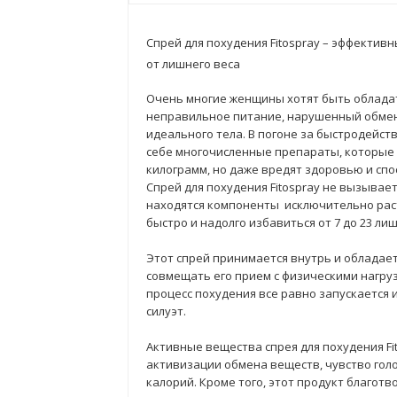
Спрей для похудения Fitospray – эффектив
от лишнего веса
Очень многие женщины хотят быть обладат
неправильное питание, нарушенный обмен
идеального тела. В погоне за быстродейс
себе многочисленные препараты, которые 
килограмм, но даже вредят здоровью и сп
Спрей для похудения Fitospray не вызывает
находятся компоненты исключительно рас
быстро и надолго избавиться от 7 до 23 ли
Этот спрей принимается внутрь и обладае
совмещать его прием с физическими нагру
процесс похудения все равно запускается 
силуэт.
Активные вещества спрея для похудения Fi
активизации обмена веществ, чувство гол
калорий. Кроме того, этот продукт благот