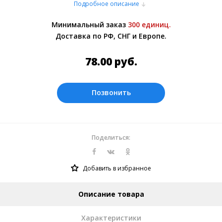
Подробное описание
или самовывозом со склада в Москве.
Более подробно при обсуждении заказа с
Минимальный заказ
300 единиц.
менеджером.
Доставка по РФ, СНГ и Европе.
Оплата производится в рублях.
78.00
руб.
Позвонить
Поделиться:
Добавить в избранное
Описание товара
Характеристики