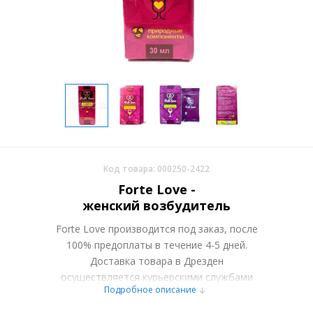
Код товара: 000250-2422
Forte Love -
женский возбудитель
Forte Love производится под заказ, после
100% предоплаты в течение 4-5 дней.
Доставка товара в Дрезден
осуществляется курьерскими службами
Подробное описание
или самовывозом со склада в Москве.
Более подробно при обсуждении заказа с