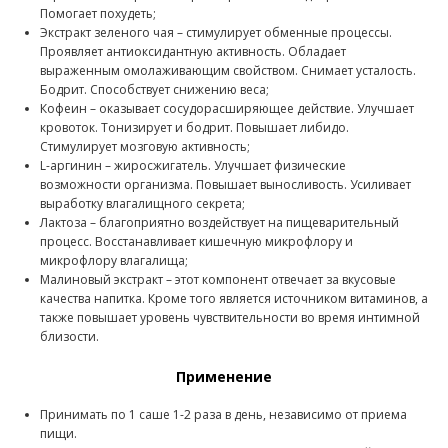
Помогает похудеть;
Экстракт зеленого чая – стимулирует обменные процессы.
Проявляет антиоксидантную активность. Обладает
выраженным омолаживающим свойством. Снимает усталость.
Бодрит. Способствует снижению веса;
Кофеин – оказывает сосудорасширяющее действие. Улучшает
кровоток. Тонизирует и бодрит. Повышает либидо.
Стимулирует мозговую активность;
L-аргинин – жиросжигатель. Улучшает физические
возможности организма. Повышает выносливость. Усиливает
выработку влагалищного секрета;
Лактоза – благоприятно воздействует на пищеварительный
процесс. Восстанавливает кишечную микрофлору и
микрофлору влагалища;
Малиновый экстракт – этот компонент отвечает за вкусовые
качества напитка. Кроме того является источником витаминов, а
также повышает уровень чувствительности во время интимной
близости.
Применение
Принимать по 1 саше 1-2 раза в день, независимо от приема
пищи.