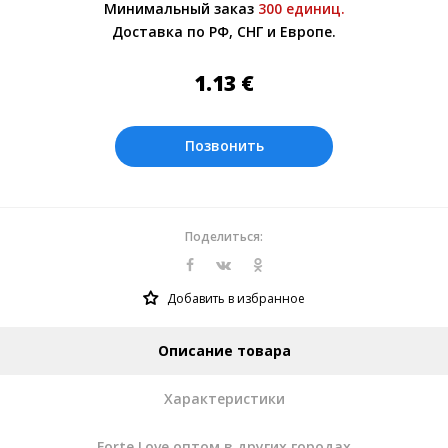
Минимальный заказ
300 единиц.
менеджером.
Доставка по РФ, СНГ и Европе.
Оплата производится в рублях. Цены на
сайте представлены по курсу ЦБ РФ на
1.13
€
08.08.2026. Текущий курс 10 руб.=
0.137508 €
Позвонить
Поделиться:
Добавить в избранное
Описание товара
Характеристики
Forte Love оптом в других городах