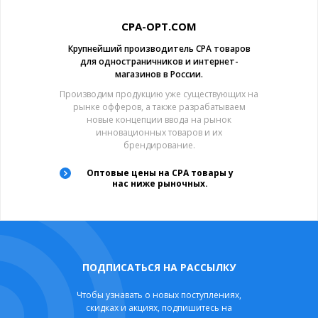
CPA-OPT.COM
Крупнейший производитель CPA товаров
для одностраничников и интернет-
магазинов в России.
Производим продукцию уже существующих на
рынке офферов, а также разрабатываем
новые концепции ввода на рынок
инновационных товаров и их
брендирование.
Оптовые цены на CPA товары у
нас ниже рыночных.
ПОДПИСАТЬСЯ НА РАССЫЛКУ
Чтобы узнавать о новых поступлениях,
скидках и акциях, подпишитесь на