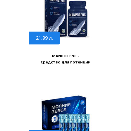
21.99
л.
MANPOTENC -
Средство для потенции