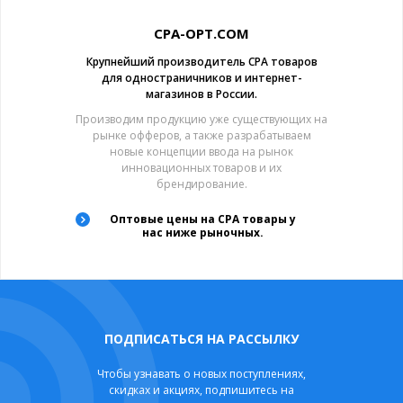
CPA-OPT.COM
Крупнейший производитель CPA товаров
для одностраничников и интернет-
магазинов в России.
Производим продукцию уже существующих на
рынке офферов, а также разрабатываем
новые концепции ввода на рынок
инновационных товаров и их
брендирование.
Оптовые цены на CPA товары у
нас ниже рыночных.
ПОДПИСАТЬСЯ НА РАССЫЛКУ
Чтобы узнавать о новых поступлениях,
скидках и акциях, подпишитесь на