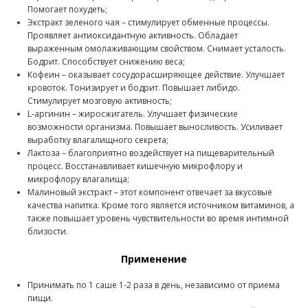
Помогает похудеть;
Экстракт зеленого чая – стимулирует обменные процессы.
Проявляет антиоксидантную активность. Обладает
выраженным омолаживающим свойством. Снимает усталость.
Бодрит. Способствует снижению веса;
Кофеин – оказывает сосудорасширяющее действие. Улучшает
кровоток. Тонизирует и бодрит. Повышает либидо.
Стимулирует мозговую активность;
L-аргинин – жиросжигатель. Улучшает физические
возможности организма. Повышает выносливость. Усиливает
выработку влагалищного секрета;
Лактоза – благоприятно воздействует на пищеварительный
процесс. Восстанавливает кишечную микрофлору и
микрофлору влагалища;
Малиновый экстракт – этот компонент отвечает за вкусовые
качества напитка. Кроме того является источником витаминов, а
также повышает уровень чувствительности во время интимной
близости.
Применение
Принимать по 1 саше 1-2 раза в день, независимо от приема
пищи.