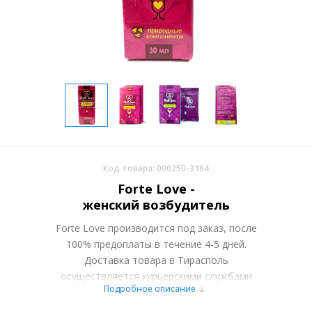
Код товара: 000250-3164
Forte Love -
женский возбудитель
Forte Love производится под заказ, после
100% предоплаты в течение 4-5 дней.
Доставка товара в Тирасполь
осуществляется курьерскими службами
Подробное описание
или самовывозом со склада в Москве.
Более подробно при обсуждении заказа с