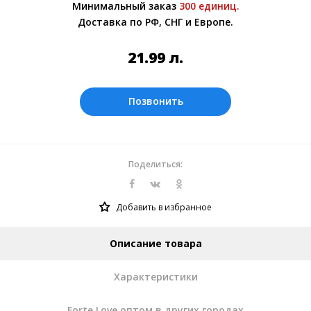
Минимальный заказ
300 единиц.
менеджером.
Доставка по РФ, СНГ и Европе.
Оплата производится в рублях. Цены на
сайте представлены по курсу ЦБ РФ на
21.99
л.
09.08.2026. Текущий курс 10 руб.= 2.68171
л.
Позвонить
Поделиться:
Добавить в избранное
Описание товара
Характеристики
Forte Love оптом в других городах