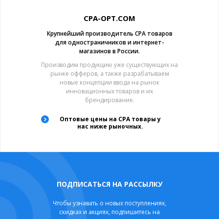
CPA-OPT.COM
Крупнейший производитель CPA товаров
для одностраничников и интернет-
магазинов в России.
Производим продукцию уже существующих на
рынке офферов, а также разрабатываем
новые концепции ввода на рынок
инновационных товаров и их
брендирование.
Оптовые цены на CPA товары у
нас ниже рыночных.
ПОДПИСАТЬСЯ НА РАССЫЛКУ
Чтобы узнавать о новых поступлениях,
скидках и акциях, подпишитесь на