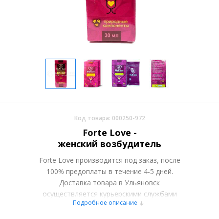
Код товара: 000250-972
Forte Love -
женский возбудитель
Forte Love производится под заказ, после
100% предоплаты в течение 4-5 дней.
Доставка товара в Ульяновск
осуществляется курьерскими службами
Подробное описание
или самовывозом со склада в Москве.
Более подробно при обсуждении заказа с