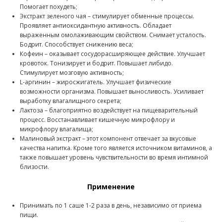
Помогает похудеть;
Экстракт зеленого чая – стимулирует обменные процессы.
Проявляет антиоксидантную активность. Обладает
выраженным омолаживающим свойством. Снимает усталость.
Бодрит. Способствует снижению веса;
Кофеин – оказывает сосудорасширяющее действие. Улучшает
кровоток. Тонизирует и бодрит. Повышает либидо.
Стимулирует мозговую активность;
L-аргинин – жиросжигатель. Улучшает физические
возможности организма. Повышает выносливость. Усиливает
выработку влагалищного секрета;
Лактоза – благоприятно воздействует на пищеварительный
процесс. Восстанавливает кишечную микрофлору и
микрофлору влагалища;
Малиновый экстракт – этот компонент отвечает за вкусовые
качества напитка. Кроме того является источником витаминов, а
также повышает уровень чувствительности во время интимной
близости.
Применение
Принимать по 1 саше 1-2 раза в день, независимо от приема
пищи.