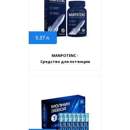
5.37
л.
MANPOTENC -
Средство для потенции