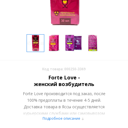
Код товара: 000250-3369
Forte Love -
женский возбудитель
Forte Love производится под заказ, после
100% предоплаты в течение 4-5 дней.
Доставка товара в Яссы осуществляется
курьерскими службами или самовывозом
Подробное описание
со склада в Москве. Более подробно при
обсуждении заказа с менеджером.