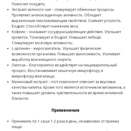
Помогает похудеть;
Экстракт зеленого чая – стимулирует обменные процессы.
Проявляет антиоксидантную активность. Обладает
выраженным омолаживающим свойством. Снимает усталость.
Бодрит. Способствует снижению веса;
Кофеин – оказывает сосудорасширяющее действие. Улучшает
кровоток. Тонизирует и бодрит. Повышает либидо.
Стимулирует мозговую активность;
L-аргинин – жиросжигатель. Улучшает физические
возможности организма. Повышает выносливость. Усиливает
выработку влагалищного секрета;
Лактоза – благоприятно воздействует на пищеварительный
процесс. Восстанавливает кишечную микрофлору и
микрофлору влагалища;
Малиновый экстракт – этот компонент отвечает за вкусовые
качества напитка. Кроме того является источником витаминов, а
также повышает уровень чувствительности во время интимной
близости.
Применение
Принимать по 1 саше 1-2 раза в день, независимо от приема
пищи.