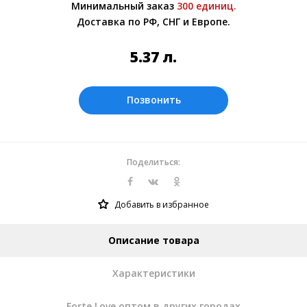
Минимальный заказ
300 единиц.
Оплата производится в рублях. Цены на
Доставка по РФ, СНГ и Европе.
сайте представлены по курсу ЦБ РФ на
10.08.2026. Текущий курс 10 руб.=
5.37
л.
0.655166 л.
Позвонить
Поделиться:
Добавить в избранное
Описание товара
Характеристики
Forte Love оптом в других городах