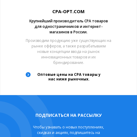
CPA-OPT.COM
Крупнейший производитель CPA товаров
для одностраничников и интернет-
магазинов в России.
Производим продукцию уже существующих на
рынке офферов, а также разрабатываем
новые концепции ввода на рынок
инновационных товаров и их
брендирование.
Оптовые цены на CPA товары у
нас ниже рыночных.
ПОДПИСАТЬСЯ НА РАССЫЛКУ
Чтобы узнавать о новых поступлениях,
скидках и акциях, подпишитесь на