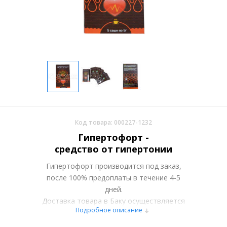
Код товара: 000227-1232
Гипертофорт -
средство от гипертонии
Гипертофорт производится под заказ,
после 100% предоплаты в течение 4-5
дней.
Доставка товара в Баку осуществляется
Подробное описание
курьерскими службами или самовывозом
со склада в Москве. Более подробно при