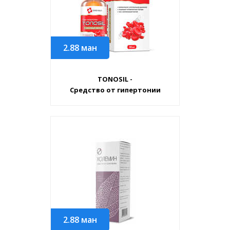
2.88
ман
TONOSIL -
Средство от гипертонии
2.88
ман