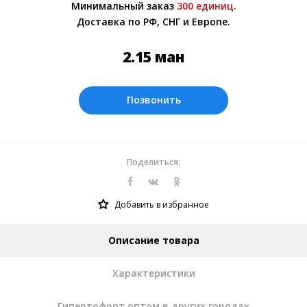
Минимальный заказ
300 единиц.
обсуждении заказа с менеджером.
Доставка по РФ, СНГ и Европе.
Оплата производится в рублях. Цены на
сайте представлены по курсу ЦБ РФ на
2.15
ман
06.08.2026. Текущий курс 10 руб.= 0.26207
ман
Позвонить
Поделиться:
Добавить в избранное
Описание товара
Характеристики
Гипертофорт оптом в других городах