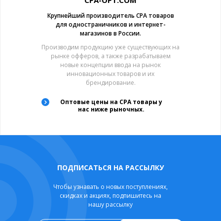
CPA-OPT.COM
Крупнейший производитель CPA товаров
для одностраничников и интернет-
магазинов в России.
Производим продукцию уже существующих на
рынке офферов, а также разрабатываем
новые концепции ввода на рынок
инновационных товаров и их
брендирование.
Оптовые цены на CPA товары у
нас ниже рыночных.
ПОДПИСАТЬСЯ НА РАССЫЛКУ
Чтобы узнавать о новых поступлениях,
скидках и акциях, подпишитесь на
нашу рассылку