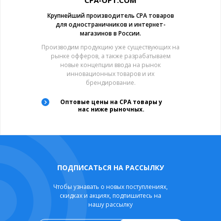
CPA-OPT.COM
Крупнейший производитель CPA товаров
для одностраничников и интернет-
магазинов в России.
Производим продукцию уже существующих на
рынке офферов, а также разрабатываем
новые концепции ввода на рынок
инновационных товаров и их
брендирование.
Оптовые цены на CPA товары у
нас ниже рыночных.
ПОДПИСАТЬСЯ НА РАССЫЛКУ
Чтобы узнавать о новых поступлениях,
скидках и акциях, подпишитесь на
нашу рассылку