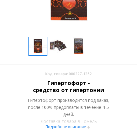
Код товара: 000227-1352
Гипертофорт -
средство от гипертонии
Гипертофорт производится под заказ,
после 100% предоплаты в течение 4-5
дней.
Доставка товара в Гомель
Подробное описание
осуществляется курьерскими службами
или самовывозом со склада в Москве.