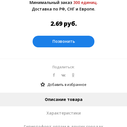
Минимальный заказ
300 единиц.
Более подробно при обсуждении заказа с
Доставка по РФ, СНГ и Европе.
менеджером.
Оплата производится в рублях. Цены на
2.69
руб.
сайте представлены по курсу ЦБ РФ на
08.08.2026. Текущий курс 10 руб.=
0.328618 руб.
Позвонить
Поделиться:
Добавить в избранное
Описание товара
Характеристики
Гипертофорт оптом в других городах