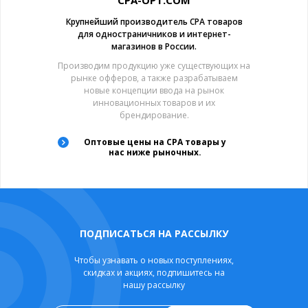
CPA-OPT.COM
Крупнейший производитель CPA товаров
для одностраничников и интернет-
магазинов в России.
Производим продукцию уже существующих на
рынке офферов, а также разрабатываем
новые концепции ввода на рынок
инновационных товаров и их
брендирование.
Оптовые цены на CPA товары у
нас ниже рыночных.
ПОДПИСАТЬСЯ НА РАССЫЛКУ
Чтобы узнавать о новых поступлениях,
скидках и акциях, подпишитесь на
нашу рассылку