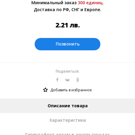
Минимальный заказ
300 единиц.
Более подробно при обсуждении заказа с
Доставка по РФ, СНГ и Европе.
менеджером.
Оплата производится в рублях. Цены на
2.21
лв.
сайте представлены по курсу ЦБ РФ на
09.08.2026. Текущий курс 10 руб.=
0.269175 лв.
Позвонить
Поделиться:
Добавить в избранное
Описание товара
Характеристики
Гипертофорт оптом в других городах