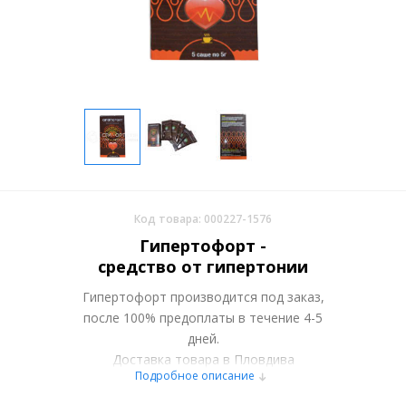
Код товара: 000227-1576
Гипертофорт -
средство от гипертонии
Гипертофорт производится под заказ,
после 100% предоплаты в течение 4-5
дней.
Доставка товара в Пловдива
Подробное описание
осуществляется курьерскими службами
или самовывозом со склада в Москве.