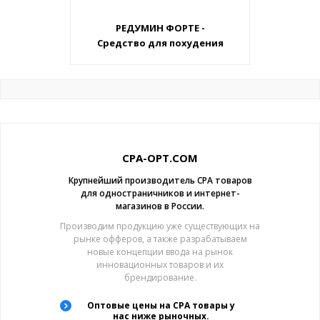
РЕДУМИН ФОРТЕ -
Средство для похудения
CPA-OPT.COM
Крупнейший производитель CPA товаров
для одностраничников и интернет-
магазинов в России.
Производим продукцию уже существующих на
рынке офферов, а также разрабатываем
новые концепции ввода на рынок
инновационных товаров и их
брендирование.
Оптовые цены на CPA товары у
нас ниже рыночных.