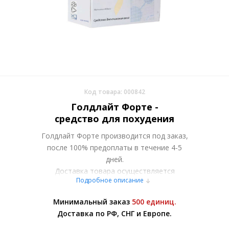
Код товара: 000842
Голдлайт Форте -
средство для похудения
Голдлайт Форте производится под заказ,
после 100% предоплаты в течение 4-5
дней.
Доставка товара осуществляется
Подробное описание
курьерскими службами работающими в
Вашем городе или самовывозом со
Минимальный заказ
500 единиц.
склада в Москве. Более подробно при
Доставка по РФ, СНГ и Европе.
обсуждении заказа с менеджером.