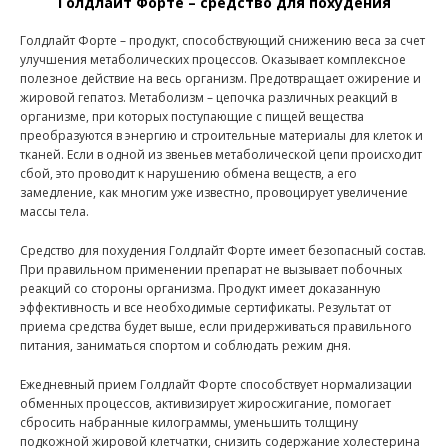
Голдлайт Форте – средство для похудения
Голдлайт Форте – продукт, способствующий снижению веса за счет
улучшения метаболических процессов. Оказывает комплексное
полезное действие на весь организм. Предотвращает ожирение и
жировой гепатоз. Метаболизм – цепочка различных реакций в
организме, при которых поступающие с пищей вещества
преобразуются в энергию и строительные материалы для клеток и
тканей. Если в одной из звеньев метаболической цепи происходит
сбой, это проводит к нарушению обмена веществ, а его
замедление, как многим уже известно, провоцирует увеличение
массы тела.
Средство для похудения Голдлайт Форте имеет безопасный состав.
При правильном применении препарат не вызывает побочных
реакций со стороны организма. Продукт имеет доказанную
эффективность и все необходимые сертификаты. Результат от
приема средства будет выше, если придерживаться правильного
питания, заниматься спортом и соблюдать режим дня.
Ежедневный прием Голдлайт Форте способствует нормализации
обменных процессов, активизирует жиросжигание, помогает
сбросить набранные килограммы, уменьшить толщину
подкожной жировой клетчатки, снизить содержание холестерина