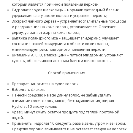
который является причиной появления перхоти;
Гидролат плодов шелковицы – нормализует водный баланс,
удерживает влагу в коже волосы и устраняет перхоть;
Экстракт чайного дерева – устраняет воспалительные процессы
и раздражение на коже головы, успокаивает ее. Освежает
дерму, устраняет жир на коже головы;
Вытяжка исландского мха – защищает эпидермис, улучшает
состояние тканей эпидермиса в области кожи головы,
минимизирует риск повторного появления перхоти;
Витамины А, С, В, а также цинк – питают эпидермис, устраняют
сухость, обеспечивают локонам блеск и шелковистость.
Способ применения
Препарат наносится на сухие волосы.
Взболтать флакон.
Нанести средство на всю длину волос, не забыв уделить
внимание коже головы, мягко, без надавливания, втирая
Hydrolat 10 в кожу головы.
Чрез 5 минут смыть остатки продукта под теплой проточной
водой.
Применять Гидролат 10 следует 2 раза в день, утром и вечером.
Средство хорошо впитывается и не оставляет следов на волосах