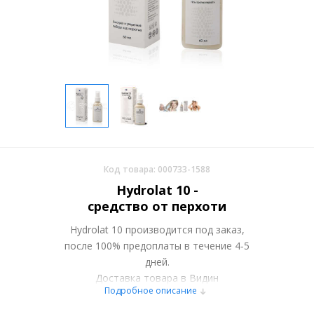
Код товара: 000733-1588
Hydrolat 10 -
средство от перхоти
Hydrolat 10 производится под заказ,
после 100% предоплаты в течение 4-5
дней.
Доставка товара в Видин
Подробное описание
осуществляется курьерскими службами
или самовывозом со склада в Москве.