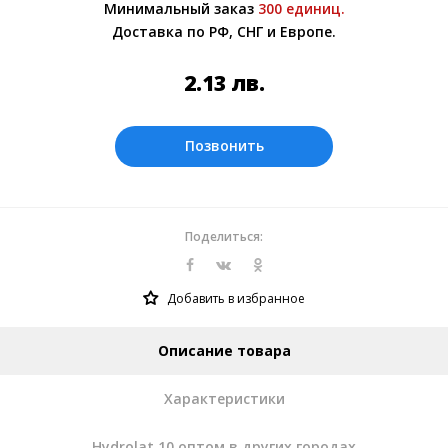
Минимальный заказ
300 единиц.
Более подробно при обсуждении заказа с
Доставка по РФ, СНГ и Европе.
менеджером.
Оплата производится в рублях. Цены на
2.13
лв.
сайте представлены по курсу ЦБ РФ на
07.08.2026. Текущий курс 10 руб.=
0.269175 лв.
Позвонить
Поделиться:
Добавить в избранное
Описание товара
Характеристики
Hydrolat 10 оптом в других городах