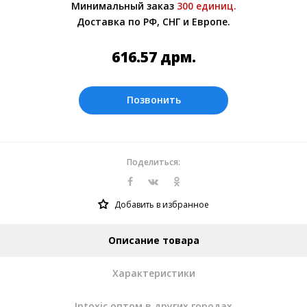
Минимальный заказ
300 единиц.
менеджером.
Доставка по РФ, СНГ и Европе.
Оплата производится в рублях. Цены на
сайте представлены по курсу ЦБ РФ на
616.57
дрм.
07.08.2026. Текущий курс 10 руб.= 75.1914
дрм.
Позвонить
Поделиться:
Добавить в избранное
Описание товара
Характеристики
Intoxic оптом в других городах