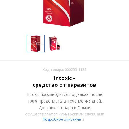
Код товара: 000255-1135
Intoxic -
средство от паразитов
Intoxic производится под заказ, после
100% предоплаты в течение 4-5 дней.
Доставка товара в Гюмри
осуществляется курьерскими службами
Подробное описание
или самовывозом со склада в Москве.
Более подробно при обсуждении заказа с