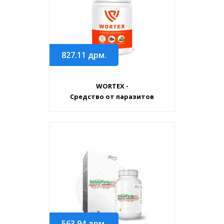
827.11
дрм.
WORTEX -
Средство от паразитов
563.94
дрм.