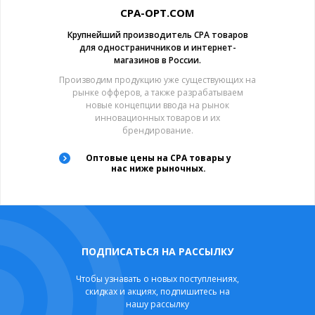
CPA-OPT.COM
Крупнейший производитель CPA товаров
для одностраничников и интернет-
магазинов в России.
Производим продукцию уже существующих на
рынке офферов, а также разрабатываем
новые концепции ввода на рынок
инновационных товаров и их
брендирование.
Оптовые цены на CPA товары у
нас ниже рыночных.
ПОДПИСАТЬСЯ НА РАССЫЛКУ
Чтобы узнавать о новых поступлениях,
скидках и акциях, подпишитесь на
нашу рассылку