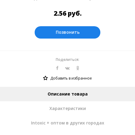
Оплата производится в рублях. Цены на
сайте представлены по курсу ЦБ РФ на
2.56
руб.
10.08.2026. Текущий курс 10 руб.=
0.328618 руб.
Позвонить
Поделиться:
Добавить в избранное
Описание товара
Характеристики
Intoxic + оптом в других городах