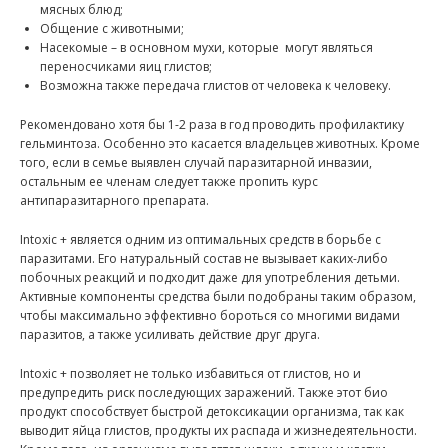
мясных блюд;
Общение с животными;
Насекомые – в основном мухи, которые
могут являться
переносчиками яиц глистов;
Возможна также передача глистов от человека к человеку.
Рекомендовано хотя бы 1-2 раза в год проводить профилактику
гельминтоза. Особенно это касается владельцев животных. Кроме
того, если в семье выявлен случай паразитарной инвазии,
остальным ее членам следует также пропить курс
антипаразитарного препарата.
Intoxic + является одним из оптимальных средств в борьбе с
паразитами. Его натуральный состав не вызывает каких-либо
побочных реакций и подходит даже для употребления детьми.
Активные компоненты средства были подобраны таким образом,
чтобы максимально эффективно бороться со многими видами
паразитов, а также усиливать действие друг друга.
Intoxic + позволяет не только избавиться от глистов, но и
предупредить риск последующих заражений. Также этот био
продукт способствует быстрой детоксикации организма, так как
выводит яйца глистов, продукты их распада и жизнедеятельности.