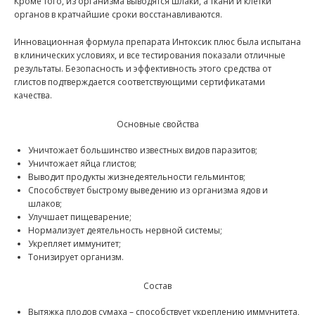
Кроме того, из организма выводятся шлаки, а ткани и клетки
органов в кратчайшие сроки восстанавливаются.
Инновационная формула препарата Интоксик плюс была испытана
в клинических условиях, и все тестирования показали отличные
результаты. Безопасность и эффективность этого средства от
глистов подтверждается соответствующими сертификатами
качества.
Основные свойства
Уничтожает большинство известных видов паразитов;
Уничтожает яйца глистов;
Выводит продукты жизнедеятельности гельминтов;
Способствует быстрому выведению из организма ядов и
шлаков;
Улучшает пищеварение;
Нормализует деятельность нервной системы;
Укрепляет иммунитет;
Тонизирует организм.
Состав
Вытяжка плодов сумаха – способствует укреплению иммунитета,