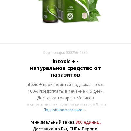
Код товара: 000256-1335
Intoxic + -
натуральное средство от
паразитов
Intoxic + производится под заказ, после
100% предоплаты в течение 4-5 дней.
Доставка товара в Могилёв
осуществляется курьерскими службами
Подробное описание
или самовывозом со склада в Москве.
Более подробно при обсуждении заказа с
Минимальный заказ
300 единиц.
менеджером.
Доставка по РФ, СНГ и Европе.