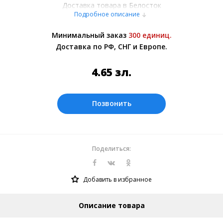
Доставка товара в Белосток
Подробное описание
осуществляется курьерскими службами
или самовывозом со склада в Москве.
Минимальный заказ
300 единиц.
Более подробно при обсуждении заказа с
Доставка по РФ, СНГ и Европе.
менеджером.
Оплата производится в рублях. Цены на
4.65
зл.
сайте представлены по курсу ЦБ РФ на
10.08.2026. Текущий курс 10 руб.=
0.588984 зл.
Позвонить
Поделиться:
Добавить в избранное
Описание товара