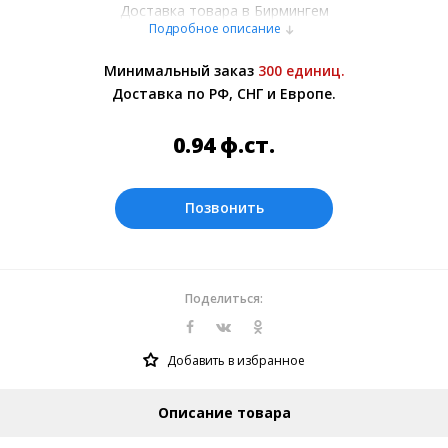
Доставка товара в Бирмингем
Подробное описание
осуществляется курьерскими службами
или самовывозом со склада в Москве.
Минимальный заказ
300 единиц.
Более подробно при обсуждении заказа с
Доставка по РФ, СНГ и Европе.
менеджером.
Оплата производится в рублях. Цены на
0.94
ф.ст.
сайте представлены по курсу ЦБ РФ на
07.08.2026. Текущий курс 10 руб.=
0.118691 ф.ст.
Позвонить
Поделиться:
Добавить в избранное
Описание товара