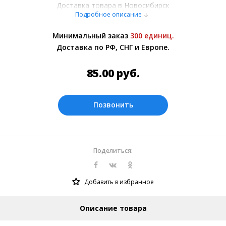
Доставка товара в Новосибирск
Подробное описание
осуществляется курьерскими службами
или самовывозом со склада в Москве.
Минимальный заказ
300 единиц.
Более подробно при обсуждении заказа с
Доставка по РФ, СНГ и Европе.
менеджером.
Оплата производится в рублях.
85.00
руб.
Позвонить
Поделиться:
Добавить в избранное
Описание товара