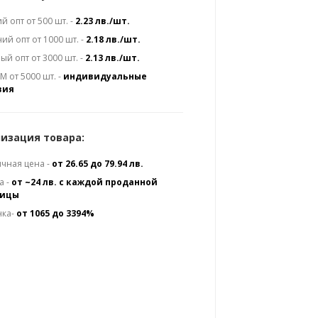
й опт от 500 шт. -
2.23 лв./шт.
ий опт от 1000 шт. -
2.18 лв./шт.
ый опт от 3000 шт. -
2.13 лв./шт.
 от 5000 шт. -
индивидуальные
вия
изация товара:
чная цена -
от 26.65 до 79.94 лв.
а -
от ~24 лв. с каждой проданной
ницы
нка-
от 1065 до 3394%