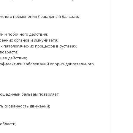
ужного применения Лошадиный Бальзам:
й и побочного действия;
ренних органов и иммунитета;
 патологических процессов в суставах;
возраста;
щее действие;
рофилактики заболеваний опорно-двигательного
 Лошадиный бальзам позволяет:
ить скованность движений;
области;