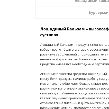
Лошадиный Бальза
Курьерски
Лошадиный Бальзам – высокоэфф
суставах
Лошадиный Бальзам – продукт с полностью
избавиться от боли в суставах, восстанов
развитие заболеваний опорно-двигательно
немецких фармацевтов. Бальзам успешно п
Средство имеет все необходимые сертифик
Активные вещества средства Лошадиный Б
месту боли, сразу же начиная работу над 
моментально облегчает боль, снимает восп
различных патогенов и активизирует восс
стимулирует обменные процессы на клеточ
клеток, улучшает кровоснабжение поврежд
отражается на питании и дыхании тканей.
разрушение хрящей, помогает вернуть лег