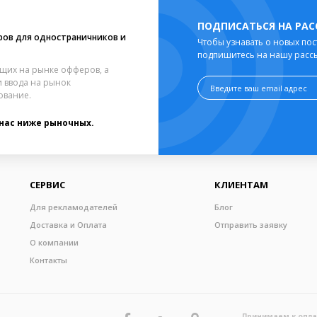
ПОДПИСАТЬСЯ НА РА
ров для одностраничников и
Чтобы узнавать о новых пос
подпишитесь на нашу расс
щих на рынке офферов, а
 ввода на рынок
ование.
 нас ниже рыночных.
СЕРВИС
КЛИЕНТАМ
Для рекламодателей
Блог
Доставка и Оплата
Отправить заявку
О компании
Контакты
Принимаем к опл