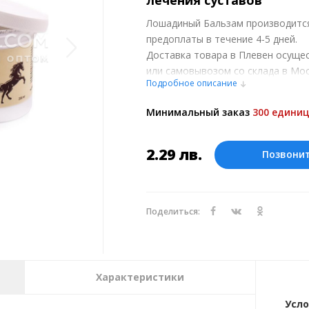
лечения суставов
Лошадиный Бальзам производится
предоплаты в течение 4-5 дней.
Доставка товара в Плевен осуще
или самовывозом со склада в Мос
Подробное описание
обсуждении заказа с менеджером
Оплата производится в рублях. Ц
Минимальный заказ
300 единиц
курсу ЦБ РФ на 08.08.2026. Текущий
2.29
лв.
Позвони
Поделиться:
Характеристики
Усло