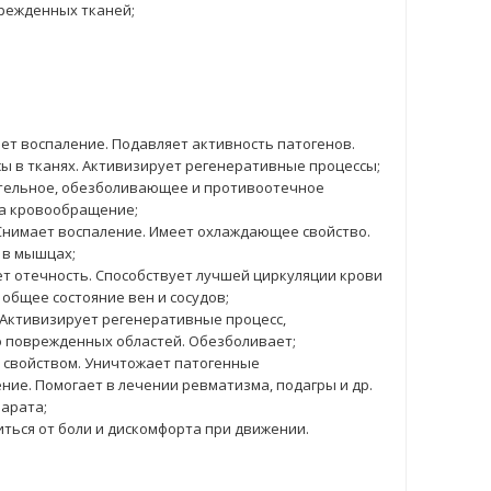
режденных тканей;
яет воспаление. Подавляет активность патогенов.
ы в тканях. Активизирует регенеративные процессы;
тельное, обезболивающее и противоотечное
на кровообращение;
Снимает воспаление. Имеет охлаждающее свойство.
 в мышцах;
ет отечность. Способствует лучшей циркуляции крови
 общее состояние вен и сосудов;
 Активизирует регенеративные процесс,
 поврежденных областей. Обезболивает;
 свойством. Уничтожает патогенные
ие. Помогает в лечении ревматизма, подагры и др.
арата;
ться от боли и дискомфорта при движении.