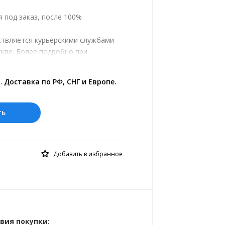
 под заказ, после 100%
ствляется курьерскими службами
кве. Более подробно при
.
ены на сайте представлены по
.
Доставка по РФ, СНГ и Европе.
 курс 10 руб.= 0.269175 лв.
ть
Добавить в избранное
вия покупки: