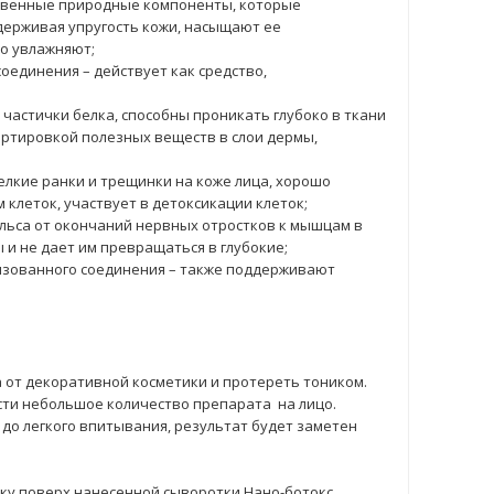
твенные природные компоненты, которые
держивая упругость кожи, насыщают ее
о увлажняют;
оединения – действует как средство,
частички белка, способны проникать глубоко в ткани
ортировкой полезных веществ в слои дермы,
елкие ранки и трещинки на коже лица, хорошо
 клеток, участвует в детоксикации клеток;
льса от окончаний нервных отростков к мышцам в
 и не дает им превращаться в глубокие;
изованного соединения – также поддерживают
 от декоративной косметики и протереть тоником.
сти небольшое количество препарата на лицо.
до легкого впитывания, результат будет заметен
у поверх нанесенной сыворотки Нано-ботокс.