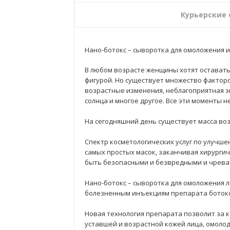
Курьерские
Нано-ботокс – сыворотка для омоложения 
В любом возрасте женщины хотят оставать
фигурой. Но существует множество факторо
возрастные изменения, неблагоприятная э
солнца и многое другое. Все эти моменты н
На сегодняшний день существует масса во
Спектр косметологических услуг по улучше
самых простых масок, заканчивая хирурги
быть безопасными и безвредными и чрева
Нано-ботокс – сыворотка для омоложения 
болезненным инъекциям препарата ботокс
Новая технология препарата позволит за 
уставшей и возрастной кожей лица, омоло