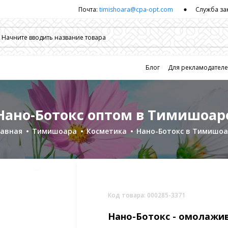
Почта:
timishoara@cpa-opt.com
Служба за
Блог
Для рекламодател
Нано-Ботокс оптом в Тимишоар
лавная
Тимишоара
Косметика
Нано-Ботокс в Тимишоа
Код товара: 000285-3371
Нано-Ботокс -
омолажив