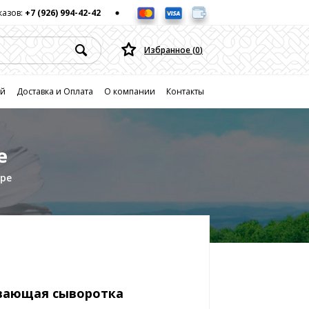
казов:
+7 (926) 994-42-42
Избранное (
0
)
ей
Доставка и Оплата
О компании
Контакты
е
ре
ающая сыворотка