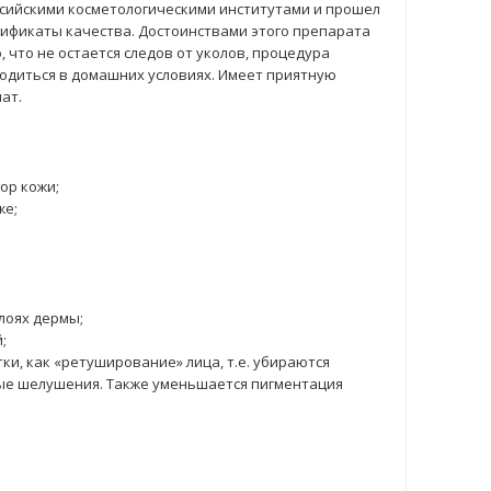
сийскими косметологическими институтами и прошел
ификаты качества. Достоинствами этого препарата
 что не остается следов от уколов, процедура
одиться в домашних условиях. Имеет приятную
ат.
ор кожи;
же;
лоях дермы;
;
ки, как «ретуширование» лица, т.е. убираются
ые шелушения. Также уменьшается пигментация