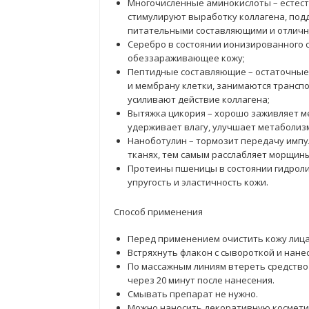
Многочисленные аминокислоты – естес
стимулируют выработку коллагена, под
питательными составляющими и отличн
Серебро в состоянии ионизированного с
обеззараживающее кожу;
Пептидные составляющие – остаточные 
и мембрану клетки, занимаются трансп
усиливают действие коллагена;
Вытяжка цикория – хорошо заживляет м
удерживает влагу, улучшает метаболизм
Наноботулин – тормозит передачу импу
тканях, тем самым расслабляет морщины
Протеины пшеницы в состоянии гидрол
упругость и эластичность кожи.
Способ применения
Перед применением очистить кожу лица
Встряхнуть флакон с сывороткой и нане
По массажным линиям втереть средство 
через 20 минут после нанесения.
Смывать препарат не нужно.
Можно наносить декоративную косметик