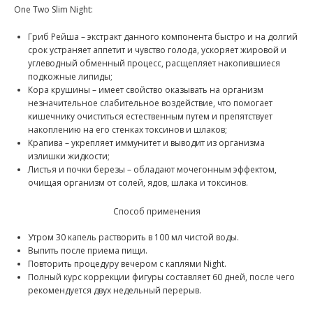
One Two Slim Night:
Гриб Рейша – экстракт данного компонента быстро и на долгий
срок устраняет аппетит и чувство голода, ускоряет жировой и
углеводный обменный процесс, расщепляет накопившиеся
подкожные липиды;
Кора крушины – имеет свойство оказывать на организм
незначительное слабительное воздействие, что помогает
кишечнику очиститься естественным путем и препятствует
накоплению на его стенках токсинов и шлаков;
Крапива – укрепляет иммунитет и выводит из организма
излишки жидкости;
Листья и почки березы – обладают мочегонным эффектом,
очищая организм от солей, ядов, шлака и токсинов.
Способ применения
Утром 30 капель растворить в 100 мл чистой воды.
Выпить после приема пищи.
Повторить процедуру вечером с каплями Night.
Полный курс коррекции фигуры составляет 60 дней, после чего
рекомендуется двух недельный перерыв.