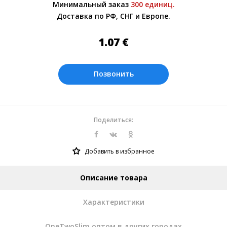
Минимальный заказ
300 единиц.
Более подробно при обсуждении заказа с
Доставка по РФ, СНГ и Европе.
менеджером.
Оплата производится в рублях. Цены на
1.07
€
сайте представлены по курсу ЦБ РФ на
10.08.2026. Текущий курс 10 руб.=
0.137508 €
Позвонить
Поделиться:
Добавить в избранное
Описание товара
Характеристики
OneTwoSlim оптом в других городах