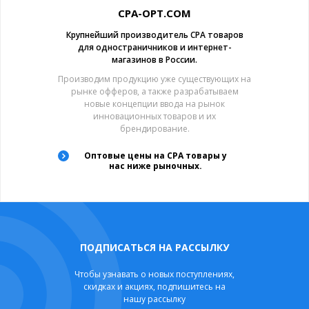
CPA-OPT.COM
Крупнейший производитель CPA товаров
для одностраничников и интернет-
магазинов в России.
Производим продукцию уже существующих на
рынке офферов, а также разрабатываем
новые концепции ввода на рынок
инновационных товаров и их
брендирование.
Оптовые цены на CPA товары у
нас ниже рыночных.
ПОДПИСАТЬСЯ НА РАССЫЛКУ
Чтобы узнавать о новых поступлениях,
скидках и акциях, подпишитесь на
нашу рассылку