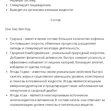
нервную систему;
Стимулирует пищеварение;
Выводит из организма излишки жидкости.
Состав
One Two Slim Day:
Гуарана – имеет в своем составе большое количество кофеина.
Он повышает скорость обменных процессов, расщепляет
липиды и стимулирует мозговую деятельность;
Гарциния Камбоджийская – уникальный природный энергетик.
Добавляет физической активности, быстро снимает усталость и
эффективно избавляет от лишних калорий, блокирует аппетит,
избавляя от чувства голода;
Ягоды Годжи – известны своим уникальным свойством быстро
сжигать жиры и существенно уменьшать уровень холестерина
и глюкозы в плазменной жидкости. Ягоды являются мощным
иммуномодулятором и предотвращает такие заболевания как
гипертония и сахарный диабет;
Ягоды Асаи – являются неисчерпаемым источником
антиоксидантов и витаминов. В составе капель они отвечают за
нормализацию уровня глюкозы и питательных веществ.