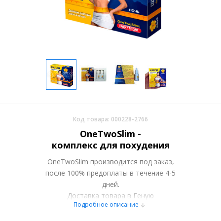
Код товара: 000228-2766
OneTwoSlim -
комплекс для похудения
OneTwoSlim производится под заказ,
после 100% предоплаты в течение 4-5
дней.
Доставка товара в Геную
Подробное описание
осуществляется курьерскими службами
или самовывозом со склада в Москве.